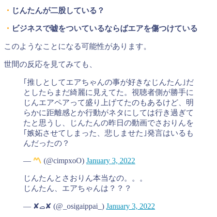
・
じんたんが二股している？
・
ビジネスで嘘をついているならばエアを傷つけている
このようなことになる可能性があります。
世間の反応を見てみても、
｢推しとしてエアちゃんの事が好きなじんたん｣だ
としたらまだ綺麗に見えてた。視聴者側が勝手に
じんエアペアって盛り上げてたのもあるけど、明
らかに距離感とか行動がネタにしては行き過ぎて
たと思うし、じんたんの昨日の動画でさおりんを
｢嫉妬させてしまった、悲しませた｣発言はいるも
んだったの？
—
(@cimpxoO)
January 3, 2022
じんたんとさおりん本当なの。。。
じんたん、エアちゃんは？？？
— ✘ࡇ✘ (@_osigaippai_)
January 3, 2022