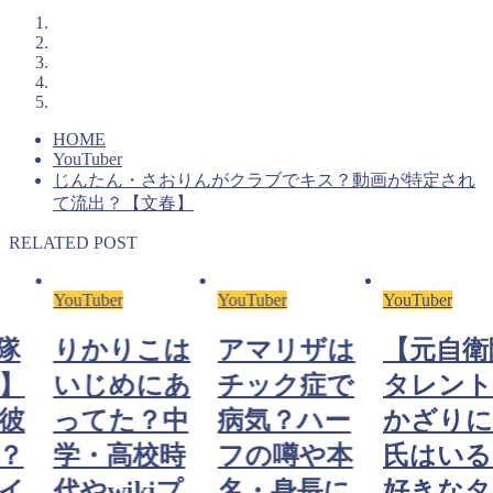
HOME
YouTuber
じんたん・さおりんがクラブでキス？動画が特定され
て流出？【文春】
RELATED POST
YouTuber
YouTuber
YouTuber
隊
りかりこは
アマリザは
【元自衛
】
いじめにあ
チック症で
タレント
彼
ってた？中
病気？ハー
かざりに
？
学・高校時
フの噂や本
氏はいる
イ
代やwikiプ
名・身長に
好きなタ