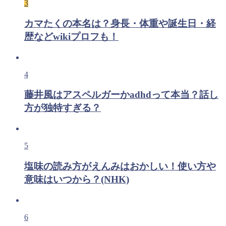
3
カマたくの本名は？身長・体重や誕生日・経
歴などwikiプロフも！
4
藤井風はアスペルガーかadhdって本当？話し
方が独特すぎる？
5
塩味の読み方がえんみはおかしい！使い方や
意味はいつから？(NHK)
6