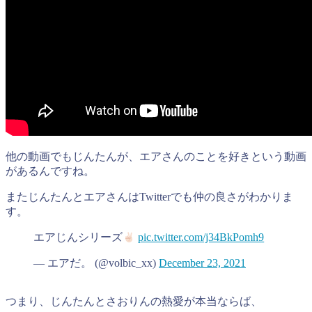
他の動画でもじんたんが、エアさんのことを好きという動画
があるんですね。
またじんたんとエアさんはTwitterでも仲の良さがわかりま
す。
エアじんシリーズ
pic.twitter.com/j34BkPomh9
— エアだ。 (@volbic_xx)
December 23, 2021
つまり、じんたんとさおりんの熱愛が本当ならば、