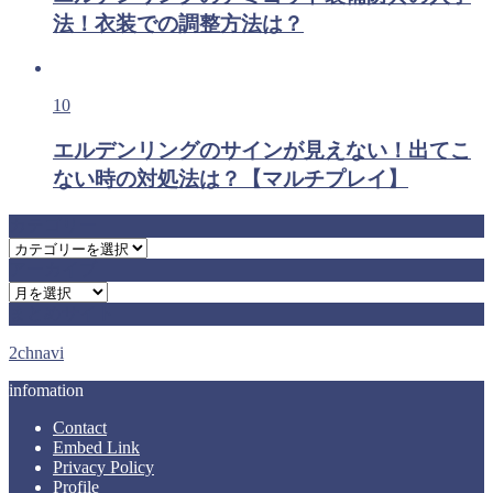
法！衣装での調整方法は？
10
エルデンリングのサインが見えない！出てこ
ない時の対処法は？【マルチプレイ】
カテゴリー
カ
アーカイブ
テ
ア
ゴ
まとめサイト
ー
リ
カ
ー
2chnavi
イ
ブ
infomation
Contact
Embed Link
Privacy Policy
Profile