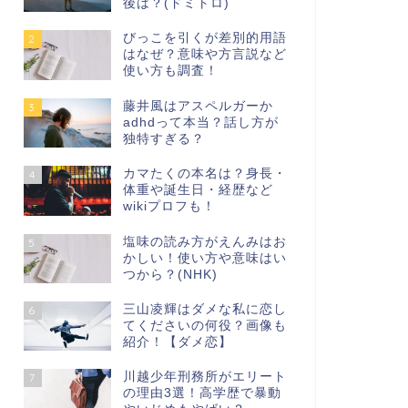
後は？(ドミトロ)
びっこを引くが差別的用語
2
はなぜ？意味や方言説など
使い方も調査！
藤井風はアスペルガーか
3
adhdって本当？話し方が
独特すぎる？
カマたくの本名は？身長・
4
体重や誕生日・経歴など
wikiプロフも！
塩味の読み方がえんみはお
5
かしい！使い方や意味はい
つから？(NHK)
三山凌輝はダメな私に恋し
6
てくださいの何役？画像も
紹介！【ダメ恋】
川越少年刑務所がエリート
7
の理由3選！高学歴で暴動