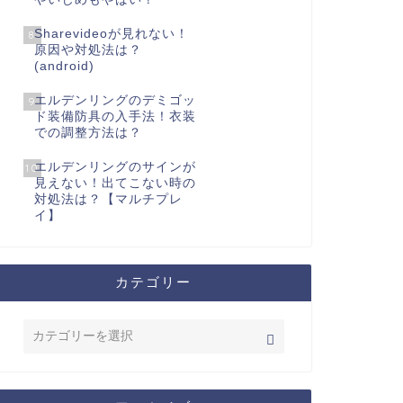
Sharevideoが見れない！
8
原因や対処法は？
(android)
エルデンリングのデミゴッ
9
ド装備防具の入手法！衣装
での調整方法は？
エルデンリングのサインが
10
見えない！出てこない時の
対処法は？【マルチプレ
イ】
カテゴリー