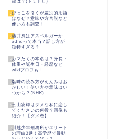
後は？(ドミトロ)
びっこを引くが差別的用語
2
はなぜ？意味や方言説など
使い方も調査！
藤井風はアスペルガーか
3
adhdって本当？話し方が
独特すぎる？
カマたくの本名は？身長・
4
体重や誕生日・経歴など
wikiプロフも！
塩味の読み方がえんみはお
5
かしい！使い方や意味はい
つから？(NHK)
三山凌輝はダメな私に恋し
6
てくださいの何役？画像も
紹介！【ダメ恋】
川越少年刑務所がエリート
7
の理由3選！高学歴で暴動
やいじめもやばい？