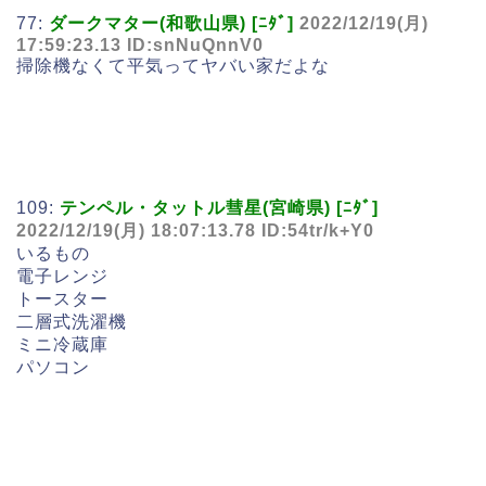
77:
ダークマター(和歌山県) [ﾆﾀﾞ]
2022/12/19(月)
17:59:23.13 ID:snNuQnnV0
掃除機なくて平気ってヤバい家だよな
109:
テンペル・タットル彗星(宮崎県) [ﾆﾀﾞ]
2022/12/19(月) 18:07:13.78 ID:54tr/k+Y0
いるもの
電子レンジ
トースター
二層式洗濯機
ミニ冷蔵庫
パソコン