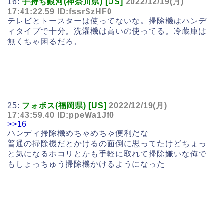
16:
子持ち銀河(神奈川県) [US]
2022/12/19(月)
17:41:22.59 ID:fssrSzHF0
テレビとトースターは使ってないな。掃除機はハンデ
ィタイプで十分。洗濯機は高いの使ってる。冷蔵庫は
無くちゃ困るだろ。
25:
フォボス(福岡県) [US]
2022/12/19(月)
17:43:59.40 ID:ppeWa1Jf0
>>16
ハンディ掃除機めちゃめちゃ便利だな
普通の掃除機だとかけるの面倒に思ってたけどちょっ
と気になるホコリとかも手軽に取れて掃除嫌いな俺で
もしょっちゅう掃除機かけるようになった