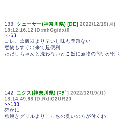
133:
クェーサー(神奈川県) [DE]
2022/12/19(月)
18:12:16.12 ID:mhGgidxt0
>>63
コレ。炊飯器より早いし味も問題ない
煮物もすぐ出来て超便利
ただしちゃんと洗わないとご飯に煮物の匂いが付く
142:
ニクス(神奈川県) [ﾆﾀﾞ]
2022/12/19(月)
18:14:49.68 ID:RdjQ2UR20
>>133
確かに
魚焼きグリルよりこっちの臭いの方が付くわ