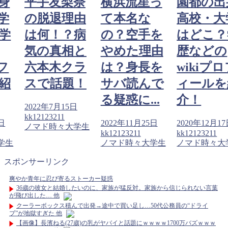
身
平手友梨奈
横浜流星っ
園都の出
学
の脱退理由
て本名な
高校・大
学
は何！？病
の？空手を
はどこ？
気の真相と
やめた理由
歴などの
ロフ
六本木クラ
は？身長を
wikiプ
紹
スで話題！
サバ読んで
ィールを
る疑惑に...
介！
2022年7月15日
kk12123211
7日
2022年11月25日
2020年12月1
ノマド時々大学生
kk12123211
kk12123211
学生
ノマド時々大学生
ノマド時々大
スポンサーリンク
爽やか青年に忍び寄るストーカー疑惑
36歳の彼女と結婚したいのに、家族が猛反対。家族から信じられない言葉
が飛び出した… 他
クーラーボックス積んで出発→途中で買い足し…50代公務員の“ドライ
ブ”が地獄すぎた 他
【画像】長濱ねる(27歳)の乳がヤバイと話題にｗｗｗｗ1700万バズｗｗｗ