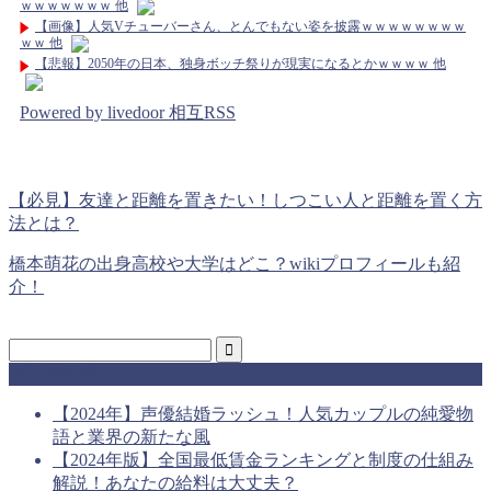
ｗｗｗｗｗｗｗ 他
【画像】人気Vチューバーさん、とんでもない姿を披露ｗｗｗｗｗｗｗｗ
ｗｗ 他
【悲報】2050年の日本、独身ボッチ祭りが現実になるとかｗｗｗｗ 他
Powered by livedoor 相互RSS
【必見】友達と距離を置きたい！しつこい人と距離を置く方
法とは？
橋本萌花の出身高校や大学はどこ？wikiプロフィールも紹
介！
最近の投稿
【2024年】声優結婚ラッシュ！人気カップルの純愛物
語と業界の新たな風
【2024年版】全国最低賃金ランキングと制度の仕組み
解説！あなたの給料は大丈夫？