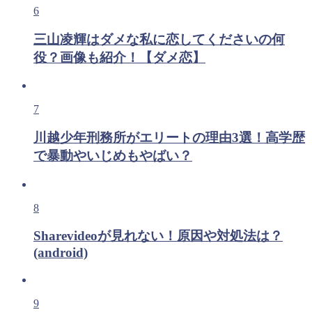
6
三山凌輝はダメな私に恋してくださいの何
役？画像も紹介！【ダメ恋】
7
川越少年刑務所がエリートの理由3選！高学歴
で暴動やいじめもやばい？
8
Sharevideoが見れない！原因や対処法は？
(android)
9