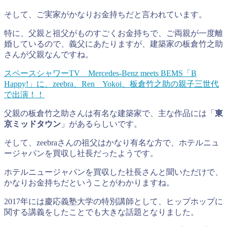
そして、ご実家がかなりお金持ちだと言われています。
特に、父親と祖父がものすごくお金持ちで、ご両親が一度離
婚しているので、義父にあたりますが、建築家の板倉竹之助
さんが父親なんですね。
スペースシャワーTV Mercedes-Benz meets BEMS「B
Happy!」に、zeebra、Ren Yokoi、板倉竹之助の親子三世代
で出演！！
父親の板倉竹之助さんは有名な建築家で、主な作品には「
東
京ミッドタウン
」があるらしいです。
そして、zeebraさんの祖父はかなり有名な方で、ホテルニュ
ージャパンを買収し社長だったようです。
ホテルニュージャパンを買収した社長さんと聞いただけで、
かなりお金持ちだということがわかりますね。
2017年には慶応義塾大学の特別講師として、ヒップホップに
関する講義をしたことでも大きな話題となりました。