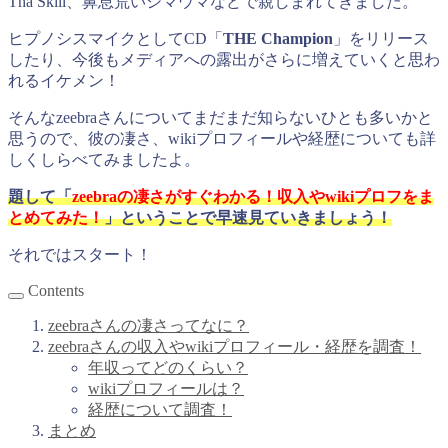
Tha Skill、鼻息荒いシマウマなどで親しまれてきました。
ヒプノシスマイクとしてCD「
THE Champion
」をリリース
したり、今後もメディアへの露出がさらに増えていくと思わ
れるイケメン！
そんなzeebraさんについてまだまだ知らないひとも多いかと
思うので、彼の凄さ、wikiプロフィールや経歴についても詳
しくしらべてみましたよ。
題して「
zeebraの凄さがすぐわかる！収入やwikiプロフをま
とめてみた！
」ということで早速見ていきましょう！
それではスタート！
Contents
zeebraさんの凄さってなに？
zeebraさんの収入やwikiプロフィール・経歴を調査！
年収ってどのくらい？
wikiプロフィールは？
経歴について調査！
まとめ