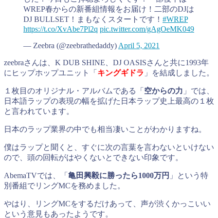
WREP春からの新番組情報をお届け！二部のDJは
DJ BULLSET！まもなくスタートです！
#WREP
https://t.co/XvAbe7Pl2q
pic.twitter.com/gAgOeMK049
— Zeebra (@zeebrathedaddy)
April 5, 2021
zeebraさんは、K DUB SHINE、DJ OASISさんと共に1993年
にヒップホップユニット「
キングギドラ
」を結成しました。
１枚目のオリジナル・アルバムである「
空からの力
」では、
日本語ラップの表現の幅を拡げた日本ラップ史上最高の１枚
と言われています。
日本のラップ業界の中でも相当凄いことがわかりますね。
僕はラップと聞くと、すぐに次の言葉を言わないといけない
ので、頭の回転がはやくないとできない印象です。
AbemaTVでは、「
亀田興毅に勝ったら1000万円
」という特
別番組でリングMCを務めました。
やはり、リングMCをするだけあって、声が渋くかっこいい
という意見もあったようです。