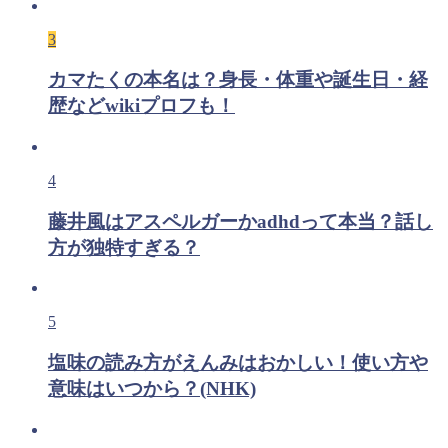
3
カマたくの本名は？身長・体重や誕生日・経
歴などwikiプロフも！
4
藤井風はアスペルガーかadhdって本当？話し
方が独特すぎる？
5
塩味の読み方がえんみはおかしい！使い方や
意味はいつから？(NHK)