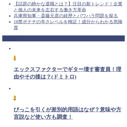
【話題の静かな退職とは？】注目の新トレンド！企業
と個人の未来を左右する働き方革命
兵庫県知事・斎藤元彦の経歴とパワハラ問題を探る
18禁ポテチの辛さレベルを検証！成分からわかる危険
度
人気記事
1
エックスファクターでギター壊す審査員！理
由やその後は？(ドミトロ)
2
びっこを引くが差別的用語はなぜ？意味や方
言説など使い方も調査！