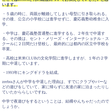
います。
・５歳の時に、両親が離婚してしまい母型に引き取られる。
その後、公立の小学校には進学せずに、慶応義塾幼稚舎に入
学。
・中学は、慶応義塾普通塾に進学するも、２年生で中退す
る。その後は、セント・メリーズ・インターナショナル・ス
クールに２日間だけ登校し、最終的には都内の区立中学校を
卒業。
・高校は米米CLUBの文化学院に進学しますが、１年の２学
期に中退しています。
・1993年にキングギドラを結成。
zeebraさんが中学を中退した理由は、すでにクラブやバーな
どの遊びをしていて、家に帰らずに友達の家に泊まったりし
ていたかららしいですね。
中学で夜遊びをするということは、結構やんちゃだったので
しょうか。