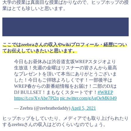
大学の授業は真面目な授業ばかりなので、ヒップホップの授
業はとても珍しいと思います。
zeebraさんの収入やwikiプロフィー
ル・経歴を調査！
ここではzeebraさんの収入やwikiプロフィール・経歴につい
てお伝えしていきたいと思います。
今日もお昼休みは渋谷道玄坂WREPスタジオより
生放送！先週の金曜はリスナーの皆さんから最高
なプレゼントを頂いて本当にありがとうございま
した！今日もご拝聴よろしくです！一部後半は
WREP春からの新番組情報をお届け！二部のDJは
DJ BULLSET！まもなくスタートです！
#WREP
https://t.co/XvAbe7Pl2q
pic.twitter.com/gAgOeMK049
— Zeebra (@zeebrathedaddy)
April 5, 2021
ヒップホップをしていたり、メディアでも取り上げられたり
するzeebraさんの収入はどのくらいなのでしょう。