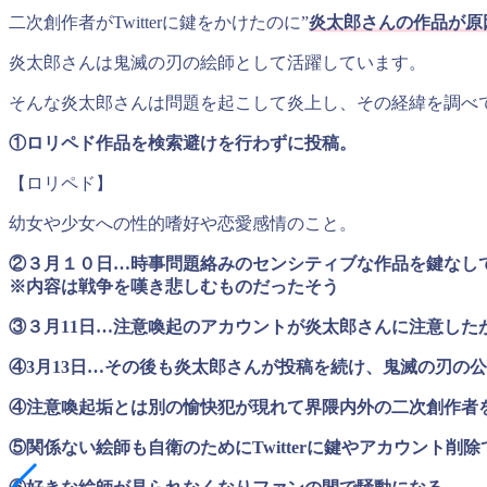
二次創作者がTwitterに鍵をかけたのに”
炎太郎さんの作品が原
炎太郎さんは鬼滅の刃の絵師として活躍しています。
そんな炎太郎さんは問題を起こして炎上し、その経緯を調べ
①ロリペド作品を検索避けを行わずに投稿。
【ロリペド】
幼女や少女への性的嗜好や恋愛感情のこと。
②３月１０日…時事問題絡みのセンシティブな作品を鍵なしで
※内容は戦争を嘆き悲しむものだったそう
③３月11日…注意喚起のアカウントが炎太郎さんに注意した
④3月13日…その後も炎太郎さんが投稿を続け、鬼滅の刃の
④注意喚起垢とは別の愉快犯が現れて界隈内外の二次創作者
⑤関係ない絵師も自衛のためにTwitterに鍵やアカウント削