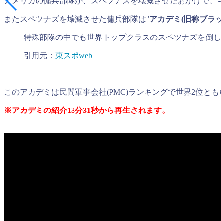
アメリカの傭兵部隊が、スペツナズを壊滅させたおかげで、
またスペツナズを壊滅させた傭兵部隊は”
アカデミ(旧称ブラ
特殊部隊の中でも世界トップクラスのスペツナズを倒し
引用元：
東スポweb
このアカデミは民間軍事会社(PMC)ランキングで世界2位と
※アカデミの紹介13分31秒から再生されます。