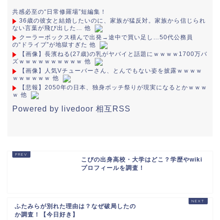
共感必至の“日常修羅場”短編集！
36歳の彼女と結婚したいのに、家族が猛反対。家族から信じられ
ない言葉が飛び出した… 他
クーラーボックス積んで出発→途中で買い足し…50代公務員
の“ドライブ”が地獄すぎた 他
【画像】長濱ねる(27歳)の乳がヤバイと話題にｗｗｗｗ1700万バ
ズｗｗｗｗｗｗｗｗｗｗ 他
【画像】人気Vチューバーさん、とんでもない姿を披露ｗｗｗｗ
ｗｗｗｗｗｗ 他
【悲報】2050年の日本、独身ボッチ祭りが現実になるとかｗｗｗ
ｗ 他
Powered by livedoor 相互RSS
こぴの出身高校・大学はどこ？学歴やwiki
プロフィールを調査！
ふたみらが別れた理由は？なぜ破局したの
か調査！【今日好き】