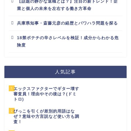
【話題の静かな退職とは？】注目の新トレンド！企
業と個人の未来を左右する働き方革命
兵庫県知事・斎藤元彦の経歴とパワハラ問題を探る
18禁ポテチの辛さレベルを検証！成分からわかる危
険度
人気記事
1
エックスファクターでギター壊す
審査員！理由やその後は？(ドミ
トロ)
2
びっこを引くが差別的用語はな
ぜ？意味や方言説など使い方も調
査！