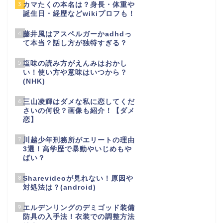
3
カマたくの本名は？身長・体重や
誕生日・経歴などwikiプロフも！
4
藤井風はアスペルガーかadhdっ
て本当？話し方が独特すぎる？
5
塩味の読み方がえんみはおかし
い！使い方や意味はいつから？
(NHK)
6
三山凌輝はダメな私に恋してくだ
さいの何役？画像も紹介！【ダメ
恋】
7
川越少年刑務所がエリートの理由
3選！高学歴で暴動やいじめもや
ばい？
8
Sharevideoが見れない！原因や
対処法は？(android)
9
エルデンリングのデミゴッド装備
防具の入手法！衣装での調整方法