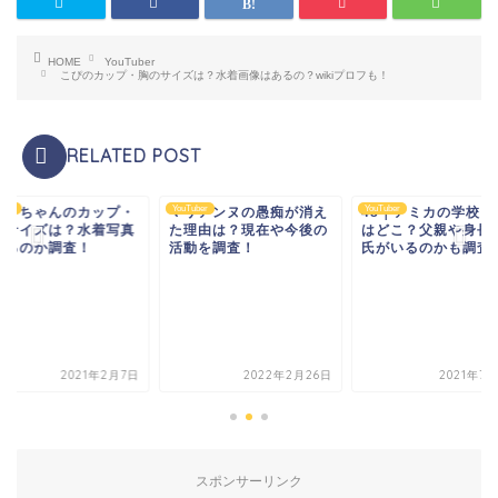
HOME
YouTuber
こぴのカップ・胸のサイズは？水着画像はあるの？wikiプロフも！
RELATED POST
uber
YouTuber
YouTuber
リアンヌの愚痴が消え
48｜アミカの学校・高校
ハラミちゃんのカッ
理由は？現在や今後の
はどこ？父親や身長・彼
胸のサイズは？水着
動を調査！
氏がいるのかも調査！
はあるのか調査！
2022年2月26日
2021年7月20日
2021年2
スポンサーリンク