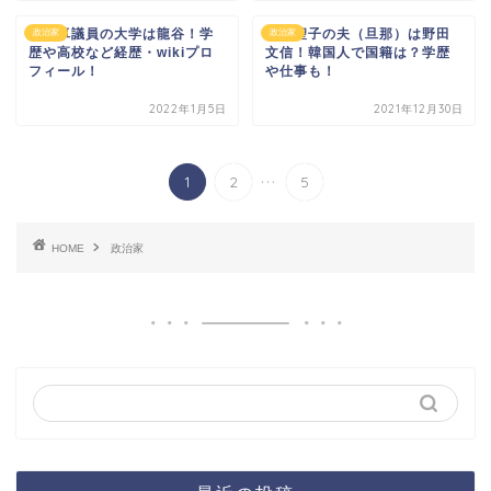
池下卓議員の大学は龍谷！学
野田聖子の夫（旦那）は野田
政治家
政治家
歴や高校など経歴・wikiプロ
文信！韓国人で国籍は？学歴
フィール！
や仕事も！
2022年1月5日
2021年12月30日
...
1
2
5
HOME
政治家