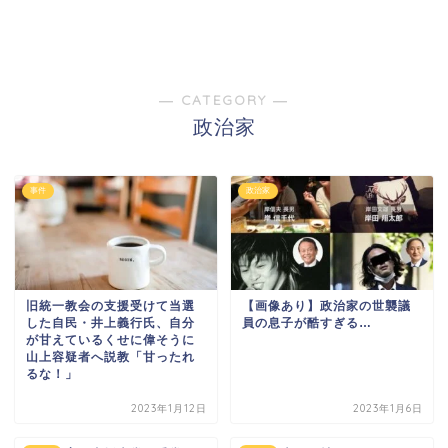
― CATEGORY ―
政治家
事件
政治家
旧統一教会の支援受けて当選
【画像あり】政治家の世襲議
した自民・井上義行氏、自分
員の息子が酷すぎる…
が甘えているくせに偉そうに
山上容疑者へ説教「甘ったれ
るな！」
2023年1月12日
2023年1月6日