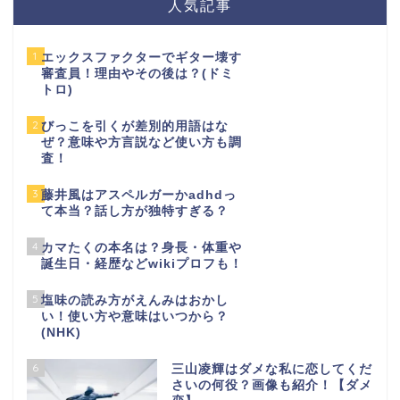
人気記事
1
エックスファクターでギター壊す
審査員！理由やその後は？(ドミ
トロ)
2
びっこを引くが差別的用語はな
ぜ？意味や方言説など使い方も調
査！
3
藤井風はアスペルガーかadhdっ
て本当？話し方が独特すぎる？
4
カマたくの本名は？身長・体重や
誕生日・経歴などwikiプロフも！
5
塩味の読み方がえんみはおかし
い！使い方や意味はいつから？
(NHK)
6
三山凌輝はダメな私に恋してくだ
さいの何役？画像も紹介！【ダメ