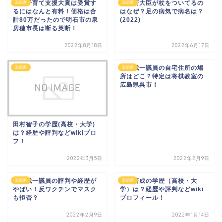
日本子育て支援大賞は受賞す
岸防衛大臣が杖をついてるの
政治家
政治家
るにはなんと有料！価格は合
はなぜ？足の病気で病名は？
計80万だったので明石市の泉
(2022)
房穂市長は断る英断！
2022年8月18日
2022年6月17日
谷本誠一議員の自宅住所の場
政治家
政治家
所はどこ？特定は将棋教室の
広島県呉市！
田村智子の学歴(高校・大学)
は？経歴や評判などwikiプロ
フ！
2022年3月5日
2022年2月9日
谷本誠一議員の評判や経歴が
前川清成の学歴（高校・大
政治家
政治家
やばい！反ワクチンでマスク
学）は？経歴や評判などwiki
も拒否？
プロフィール！
2022年2月9日
2022年1月14日