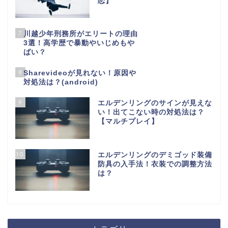
恋】
7
川越少年刑務所がエリートの理由
3選！高学歴で暴動やいじめもや
ばい？
8
Sharevideoが見れない！原因や
対処法は？(android)
9
エルデンリングのサインが見えな
い！出てこない時の対処法は？
【マルチプレイ】
10
エルデンリングのデミゴッド装備
防具の入手法！衣装での調整方法
は？