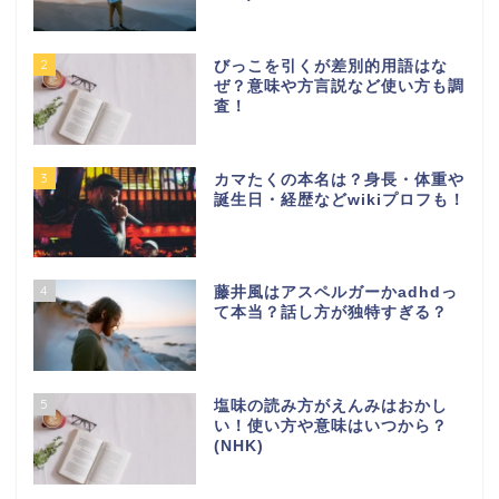
2
びっこを引くが差別的用語はな
ぜ？意味や方言説など使い方も調
査！
3
カマたくの本名は？身長・体重や
誕生日・経歴などwikiプロフも！
4
藤井風はアスペルガーかadhdっ
て本当？話し方が独特すぎる？
5
塩味の読み方がえんみはおかし
い！使い方や意味はいつから？
(NHK)