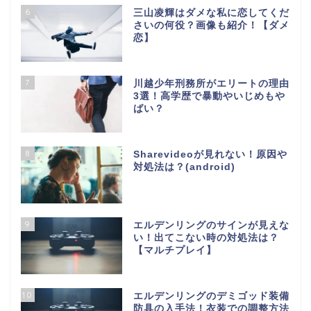
6
三山凌輝はダメな私に恋してくだ
さいの何役？画像も紹介！【ダメ
恋】
7
川越少年刑務所がエリートの理由
3選！高学歴で暴動やいじめもや
ばい？
8
Sharevideoが見れない！原因や
対処法は？(android)
9
エルデンリングのサインが見えな
い！出てこない時の対処法は？
【マルチプレイ】
10
エルデンリングのデミゴッド装備
防具の入手法！衣装での調整方法