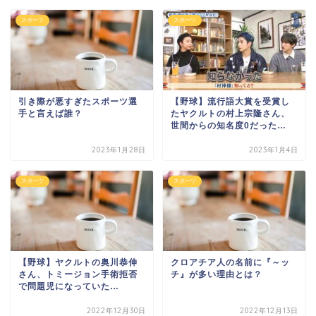
スポーツ
スポーツ
引き際が悪すぎたスポーツ選
【野球】流行語大賞を受賞し
手と言えば誰？
たヤクルトの村上宗隆さん、
世間からの知名度0だった…
2023年1月28日
2023年1月4日
スポーツ
スポーツ
【野球】ヤクルトの奥川恭伸
クロアチア人の名前に『～ッ
さん、トミージョン手術拒否
チ』が多い理由とは？
で問題児になっていた…
2022年12月30日
2022年12月13日