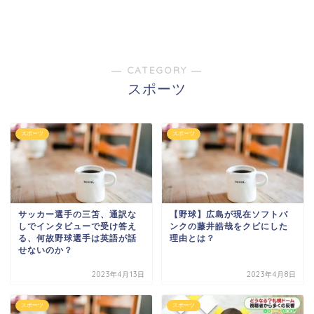
― CATEGORY ―
スポーツ
スポーツ
スポーツ
サッカー選手の三笘、通訳な
【野球】広島が現在ソフトバ
しでインタビューで受け答え
ンクの藤井皓哉をクビにした
る、何故野球選手は英語が話
理由とは？
せないのか？
2023年4月13日
2023年4月8日
スポーツ
スポーツ