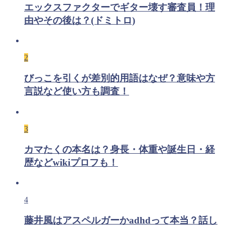
エックスファクターでギター壊す審査員！理
由やその後は？(ドミトロ)
2
びっこを引くが差別的用語はなぜ？意味や方
言説など使い方も調査！
3
カマたくの本名は？身長・体重や誕生日・経
歴などwikiプロフも！
4
藤井風はアスペルガーかadhdって本当？話し