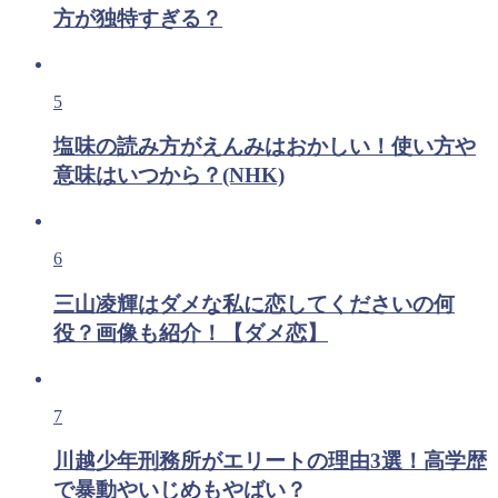
方が独特すぎる？
5
塩味の読み方がえんみはおかしい！使い方や
意味はいつから？(NHK)
6
三山凌輝はダメな私に恋してくださいの何
役？画像も紹介！【ダメ恋】
7
川越少年刑務所がエリートの理由3選！高学歴
で暴動やいじめもやばい？