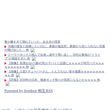
妻が嫌すぎて壊れていった、ある夫の現実
36歳の彼女と結婚したいのに、家族が猛反対。家族から信じられない言葉
が飛び出した… 他
クーラーボックス積んで出発→途中で買い足し…50代公務員の“ドライ
ブ”が地獄すぎた 他
【画像】長濱ねる(27歳)の乳がヤバイと話題にｗｗｗｗ1700万バズｗｗｗ
ｗｗｗｗｗｗｗ 他
【画像】人気Vチューバーさん、とんでもない姿を披露ｗｗｗｗｗｗｗｗ
ｗｗ 他
【悲報】2050年の日本、独身ボッチ祭りが現実になるとかｗｗｗｗ 他
Powered by livedoor 相互RSS