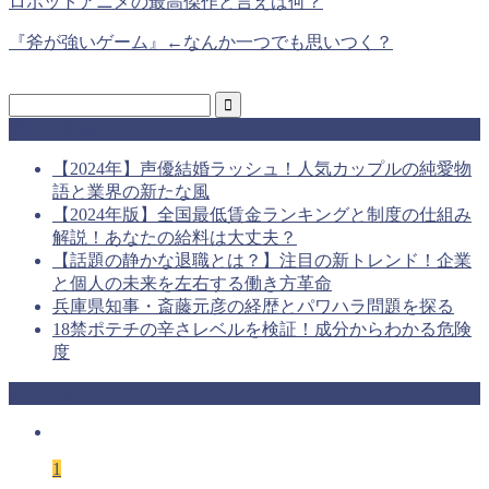
ロボットアニメの最高傑作と言えば何？
『斧が強いゲーム』←なんか一つでも思いつく？
最近の投稿
【2024年】声優結婚ラッシュ！人気カップルの純愛物
語と業界の新たな風
【2024年版】全国最低賃金ランキングと制度の仕組み
解説！あなたの給料は大丈夫？
【話題の静かな退職とは？】注目の新トレンド！企業
と個人の未来を左右する働き方革命
兵庫県知事・斎藤元彦の経歴とパワハラ問題を探る
18禁ポテチの辛さレベルを検証！成分からわかる危険
度
人気記事
1