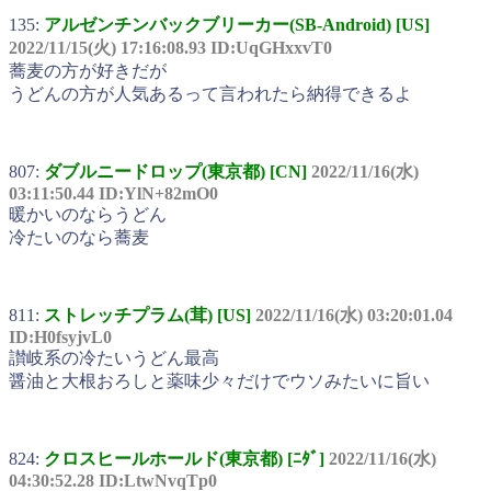
135:
アルゼンチンバックブリーカー(SB-Android) [US]
2022/11/15(火) 17:16:08.93 ID:UqGHxxvT0
蕎麦の方が好きだが
うどんの方が人気あるって言われたら納得できるよ
807:
ダブルニードロップ(東京都) [CN]
2022/11/16(水)
03:11:50.44 ID:YlN+82mO0
暖かいのならうどん
冷たいのなら蕎麦
811:
ストレッチプラム(茸) [US]
2022/11/16(水) 03:20:01.04
ID:H0fsyjvL0
讃岐系の冷たいうどん最高
醤油と大根おろしと薬味少々だけでウソみたいに旨い
824:
クロスヒールホールド(東京都) [ﾆﾀﾞ]
2022/11/16(水)
04:30:52.28 ID:LtwNvqTp0