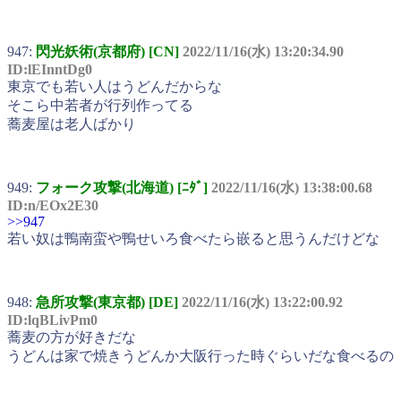
947:
閃光妖術(京都府) [CN]
2022/11/16(水) 13:20:34.90
ID:lEInntDg0
東京でも若い人はうどんだからな
そこら中若者が行列作ってる
蕎麦屋は老人ばかり
949:
フォーク攻撃(北海道) [ﾆﾀﾞ]
2022/11/16(水) 13:38:00.68
ID:n/EOx2E30
>>947
若い奴は鴨南蛮や鴨せいろ食べたら嵌ると思うんだけどな
948:
急所攻撃(東京都) [DE]
2022/11/16(水) 13:22:00.92
ID:lqBLivPm0
蕎麦の方が好きだな
うどんは家で焼きうどんか大阪行った時ぐらいだな食べるの