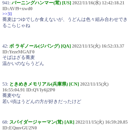
941:
バーニングハンマー(茸) [US]
2022/11/16(水) 12:42:18.21
ID:AVf9+xwd0
>>31
蕎麦はつゆでしか食えないが、うどんは色々組み合わせでき
るこらじゃね
42:
ボ ラギノール(ジパング) [QA]
2022/11/15(火) 16:52:33.37
ID:YezeMGAF0
そばはざる蕎麦
温かいのならうどん
53:
ときめきメモリアル(兵庫県) [CN]
2022/11/15(火)
16:55:04.91 ID:QVIy6j2P0
蕎麦やな
若い頃はうどんの方が好きだったけど
68:
スパイダージャーマン(茸) [AR]
2022/11/15(火) 16:59:20.85
ID:EQmvGU2N0