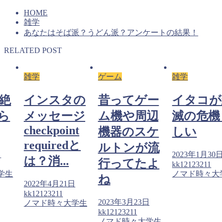
HOME
雑学
あなたはそば派？うどん派？アンケートの結果！
RELATED POST
雑学
ゲーム
雑学
絶
インスタの
昔ってゲー
イタコが
ら
メッセージ
ム機や周辺
滅の危機
checkpoint
機器のスケ
しい
requiredと
ルトンが流
日
2023年1月30
は？消...
行ってたよ
kk12123211
学生
ノマド時々大
ね
2022年4月21日
kk12123211
2023年3月23日
ノマド時々大学生
kk12123211
ノマド時々大学生