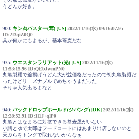
うどんが好き。
900:
キン肉バスター(茸) [US]
2022/11/16(水) 09:16:07.95
ID:2I3qiZ0Q0
具が何かにもよるが、基本蕎麦だな
935:
ウエスタンラリアット(光) [US]
2022/11/16(水)
11:53:15.96 ID:QEbJwmPN0
丸亀製麺で釜揚げうどん大が並価格だったので初丸亀製麺だ
ったけどリーズナブルでめちゃうまだった
そりゃ人気出るよなと
940:
バックドロップホールド(ジパング) [DK]
2022/11/16(水)
12:28:52.91 ID:1l1J+qlP0
丸亀とはなまるに対抗できる蕎麦屋がいない
小諸とゆで太郎はフードコートにはあまり出店しないのと
天ぷらをトングで取れないからなぁ