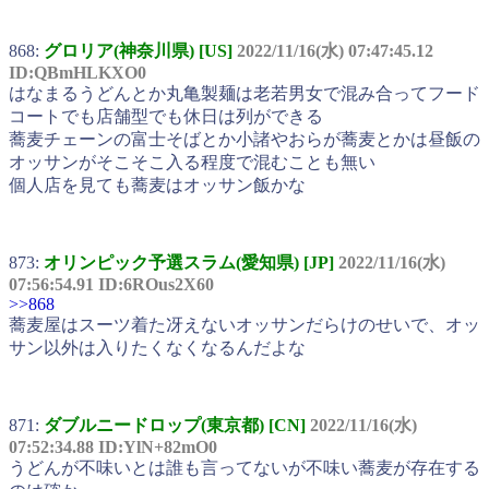
868:
グロリア(神奈川県) [US]
2022/11/16(水) 07:47:45.12
ID:QBmHLKXO0
はなまるうどんとか丸亀製麺は老若男女で混み合ってフード
コートでも店舗型でも休日は列ができる
蕎麦チェーンの富士そばとか小諸やおらが蕎麦とかは昼飯の
オッサンがそこそこ入る程度で混むことも無い
個人店を見ても蕎麦はオッサン飯かな
873:
オリンピック予選スラム(愛知県) [JP]
2022/11/16(水)
07:56:54.91 ID:6ROus2X60
>>868
蕎麦屋はスーツ着た冴えないオッサンだらけのせいで、オッ
サン以外は入りたくなくなるんだよな
871:
ダブルニードロップ(東京都) [CN]
2022/11/16(水)
07:52:34.88 ID:YlN+82mO0
うどんが不味いとは誰も言ってないが不味い蕎麦が存在する