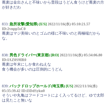
蕎麦は金出さんと不味いから普段はうどん食うけど蕎麦の方
が好きだわ
833:
急所攻撃(愛知県) [US]
2022/11/16(水) 05:10:21.57
ID:2vnpp5sC0
蕎麦はマジ美味いのとゴムの様に不味いのと両極端だから
な。
838:
男色ドライバー(東京都) [RO]
2022/11/16(水) 05:34:06.80
ID:IAZ0S9IR0
蕎麦は年末にしか食わねえな
食う機会が多いのは圧倒的にうどん
839:
バックドロップホールド(埼玉県) [US]
2022/11/16(水)
05:35:39.42 ID:l3DdSyku0
そういや丸亀はフードコートによく入ってるけど、ゆで太郎
は見たこと無いな