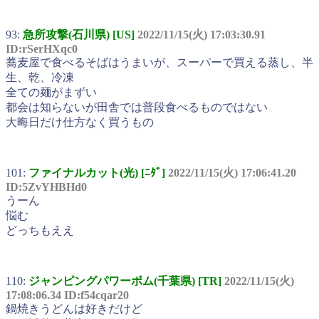
93:
急所攻撃(石川県) [US]
2022/11/15(火) 17:03:30.91
ID:rSerHXqc0
蕎麦屋で食べるそばはうまいが、スーパーで買える蒸し、半
生、乾、冷凍
全ての麺がまずい
都会は知らないが田舎では普段食べるものではない
大晦日だけ仕方なく買うもの
101:
ファイナルカット(光) [ﾆﾀﾞ]
2022/11/15(火) 17:06:41.20
ID:5ZvYHBHd0
うーん
悩む
どっちもええ
110:
ジャンピングパワーボム(千葉県) [TR]
2022/11/15(火)
17:08:06.34 ID:f54cqar20
鍋焼きうどんは好きだけど