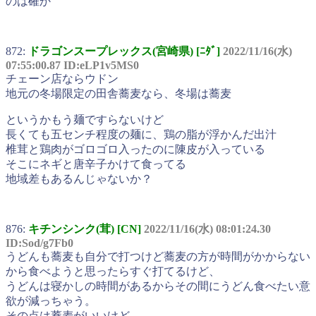
のは確か
872:
ドラゴンスープレックス(宮崎県) [ﾆﾀﾞ]
2022/11/16(水)
07:55:00.87 ID:eLP1v5MS0
チェーン店ならウドン
地元の冬場限定の田舎蕎麦なら、冬場は蕎麦
というかもう麺ですらないけど
長くても五センチ程度の麺に、鶏の脂が浮かんだ出汁
椎茸と鶏肉がゴロゴロ入ったのに陳皮が入っている
そこにネギと唐辛子かけて食ってる
地域差もあるんじゃないか？
876:
キチンシンク(茸) [CN]
2022/11/16(水) 08:01:24.30
ID:Sod/g7Fb0
うどんも蕎麦も自分で打つけど蕎麦の方が時間がかからない
から食べようと思ったらすぐ打てるけど、
うどんは寝かしの時間があるからその間にうどん食べたい意
欲が減っちゃう。
その点は蕎麦がいいけど、