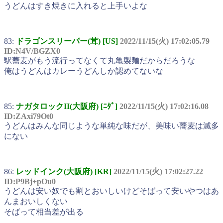
うどんはすき焼きに入れると上手いよな
83:
ドラゴンスリーパー(茸) [US]
2022/11/15(火) 17:02:05.79
ID:N4V/BGZX0
駅蕎麦がもう流行ってなくて丸亀製麺だからだろうな
俺はうどんはカレーうどんしか認めてないな
85:
ナガタロックII(大阪府) [ﾆﾀﾞ]
2022/11/15(火) 17:02:16.08
ID:ZAxi79Ot0
うどんはみんな同じような単純な味だが、美味い蕎麦は滅多
にない
86:
レッドインク(大阪府) [KR]
2022/11/15(火) 17:02:27.22
ID:P9Bj+pOu0
うどんは安い奴でも割とおいしいけどそばって安いやつはあ
んまおいしくない
そばって相当差が出る