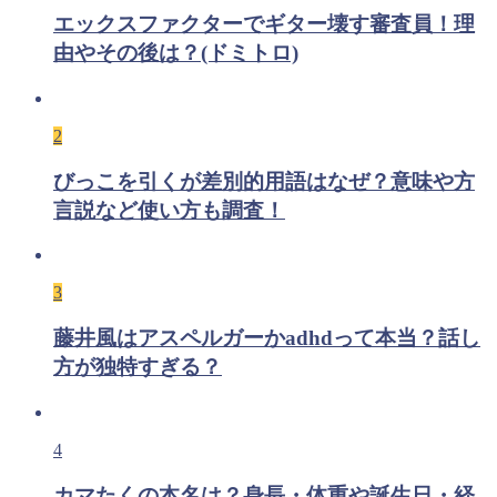
エックスファクターでギター壊す審査員！理
由やその後は？(ドミトロ)
2
びっこを引くが差別的用語はなぜ？意味や方
言説など使い方も調査！
3
藤井風はアスペルガーかadhdって本当？話し
方が独特すぎる？
4
カマたくの本名は？身長・体重や誕生日・経