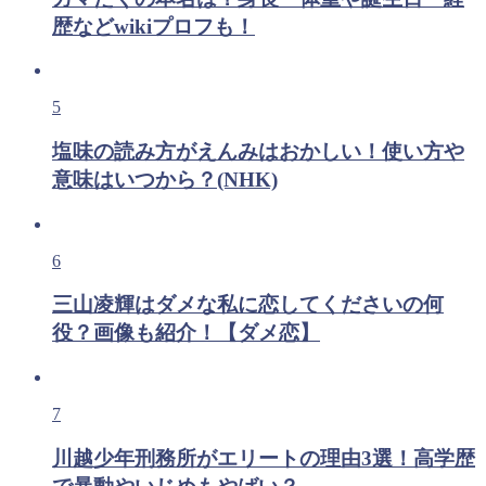
歴などwikiプロフも！
5
塩味の読み方がえんみはおかしい！使い方や
意味はいつから？(NHK)
6
三山凌輝はダメな私に恋してくださいの何
役？画像も紹介！【ダメ恋】
7
川越少年刑務所がエリートの理由3選！高学歴