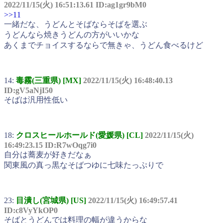
2022/11/15(火) 16:51:13.61 ID:ag1gr9bM0
>>11
一緒だな、うどんとそばならそばを選ぶ
うどんなら焼きうどんの方がいいかな
あくまでチョイスするならで無きゃ、うどん食べるけど
14:
毒霧(三重県) [MX]
2022/11/15(火) 16:48:40.13
ID:gV5aNjI50
そばは汎用性低い
18:
クロスヒールホールド(愛媛県) [CL]
2022/11/15(火)
16:49:23.15 ID:R7wOqg7i0
自分は蕎麦が好きだなぁ
関東風の真っ黒なそばつゆに七味たっぷりで
23:
目潰し(宮城県) [US]
2022/11/15(火) 16:49:57.41
ID:c8VyYkOP0
そばとうどんでは料理の幅が違うからな