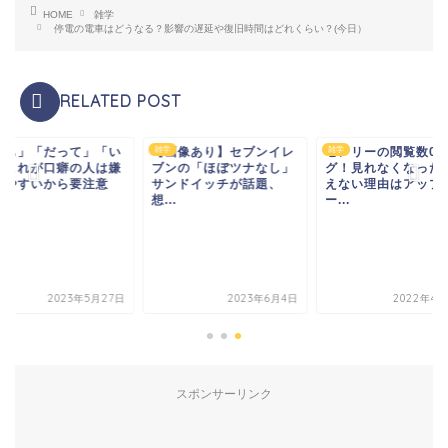
HOME
雑学
停電の電車はどうなる？影響の遅延や復旧時間はどれくらい？(今日）
RELATED POST
でも」「だって」「い
【画像あり】セブンイレ
雑学
ゼンリーの閲覧数0
雑学
」これが口癖の人は嫌
ブンの「ほぼツナなし」
グ！見れなくなった
れやすいから要注意
サンドイッチが話題、
えない理由はアップ
想...
ー...
2023年5月27日
2023年6月4日
2022年4月
スポンサーリンク