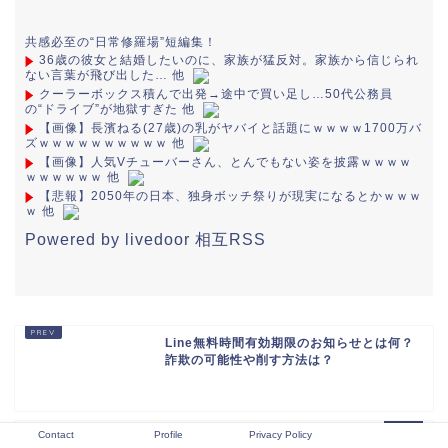
共感必至の“日常修羅場”短編集！
36歳の彼女と結婚したいのに、家族が猛反対。家族から信じられ
ない言葉が飛び出した… 他
クーラーボックス積んで出発→途中で買い足し…50代公務員
の“ドライブ”が地獄すぎた 他
【画像】長濱ねる(27歳)の乳がヤバイと話題にｗｗｗｗ1700万バ
ズｗｗｗｗｗｗｗｗｗｗ 他
【画像】人気Vチューバーさん、とんでもない姿を披露ｗｗｗｗ
ｗｗｗｗｗｗ 他
【悲報】2050年の日本、独身ボッチ祭りが現実になるとかｗｗｗ
ｗ 他
Powered by livedoor 相互RSS
Line無料時間有効期限のお知らせとは何？
詐欺の可能性や削す方法は？
Contact
Profile
Privacy Policy
メガロドンの生息地域はどこの国周辺？生