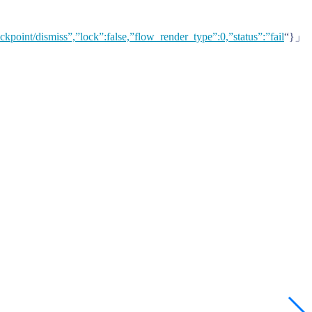
kpoint/dismiss”,”lock”:false,”flow_render_type”:0,”status”:”fail
“}」