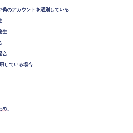
や偽のアカウントを選別している
生
発生
合
場合
使用している場合
ため
」