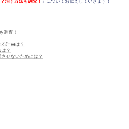
edとは？消す方法も調査！
」についてお伝えしていきます！
方法も調査！
ー
示される理由は？
方法は？
今後表示させないためには？