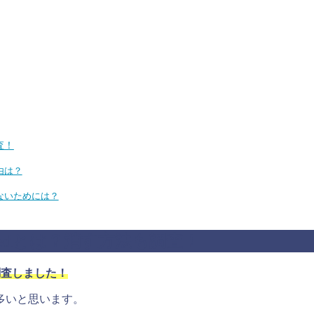
査！
理由は？
させないためには？
uiredとは？消す方法も調査！
て調査しました！
多いと思います。