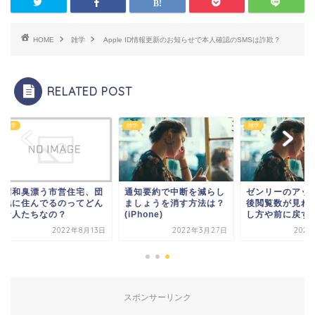
HOME
雑学
Apple ID情報更新のお知らせで本人確認のSMSは詐欺？
RELATED POST
雑学
雑学
和臭漂う市営住宅、団
通知要約で中断を減らし
ゼンリーのアップデ
に住んでるのってどん
ましょうを消す方法は？
後閲覧数が見れない
人たちなの？
(iPhone)
し方や前に戻す方法
2022年8月13日
2022年3月27日
2022年4月
スポンサーリンク