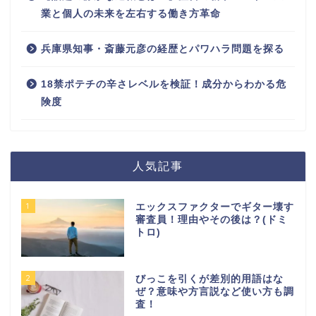
業と個人の未来を左右する働き方革命
兵庫県知事・斎藤元彦の経歴とパワハラ問題を探る
18禁ポテチの辛さレベルを検証！成分からわかる危
険度
人気記事
1
エックスファクターでギター壊す
審査員！理由やその後は？(ドミ
トロ)
2
びっこを引くが差別的用語はな
ぜ？意味や方言説など使い方も調
査！