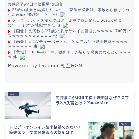
共感必至の“日常修羅場”短編集！
36歳の彼女と結婚したいのに、家族が猛反対。家族から信じられ
ない言葉が飛び出した… 他
クーラーボックス積んで出発→途中で買い足し…50代公務員
の“ドライブ”が地獄すぎた 他
【画像】長濱ねる(27歳)の乳がヤバイと話題にｗｗｗｗ1700万バ
ズｗｗｗｗｗｗｗｗｗｗ 他
【画像】人気Vチューバーさん、とんでもない姿を披露ｗｗｗｗ
ｗｗｗｗｗｗ 他
【悲報】2050年の日本、独身ボッチ祭りが現実になるとかｗｗｗ
ｗ 他
Powered by livedoor 相互RSS
向井康二がJGRで炎上理由はなぜ？スプ
ラ2の失言とは？(Snow Man...
レセプトオンライン請求接続できない！
障害エラーで国保連合会の対応は？