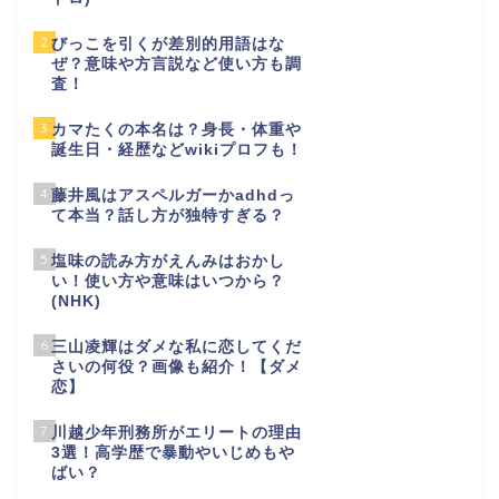
2
びっこを引くが差別的用語はな
ぜ？意味や方言説など使い方も調
査！
3
カマたくの本名は？身長・体重や
誕生日・経歴などwikiプロフも！
4
藤井風はアスペルガーかadhdっ
て本当？話し方が独特すぎる？
5
塩味の読み方がえんみはおかし
い！使い方や意味はいつから？
(NHK)
6
三山凌輝はダメな私に恋してくだ
さいの何役？画像も紹介！【ダメ
恋】
7
川越少年刑務所がエリートの理由
3選！高学歴で暴動やいじめもや
ばい？