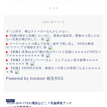
スポンサーリンク
ずっと好き。俺はストーカーなんかじゃない。
36歳の彼女と結婚したいのに、家族が猛反対。家族から信じられ
ない言葉が飛び出した… 他
クーラーボックス積んで出発→途中で買い足し…50代公務員
の“ドライブ”が地獄すぎた 他
【画像】長濱ねる(27歳)の乳がヤバイと話題にｗｗｗｗ1700万バ
ズｗｗｗｗｗｗｗｗｗｗ 他
【画像】人気Vチューバーさん、とんでもない姿を披露ｗｗｗｗ
ｗｗｗｗｗｗ 他
【悲報】2050年の日本、独身ボッチ祭りが現実になるとかｗｗｗ
ｗ 他
Powered by livedoor 相互RSS
0120-924-772の電話はどこ？世論調査アンケ