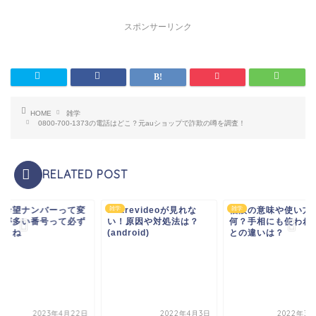
スポンサーリンク
HOME
雑学
0800-700-1373の電話はどこ？元auショップで詐欺の噂を調査！
RELATED POST
arevideoが見れな
福眼の意味や使い方とは
雑学
車の希望ナンバーっ
雑学
！原因や対処法は？
何？手相にも使われ眼福
な人が多い番号って
droid)
との違いは？
あるよね
2022年4月3日
2022年3月26日
2023年4