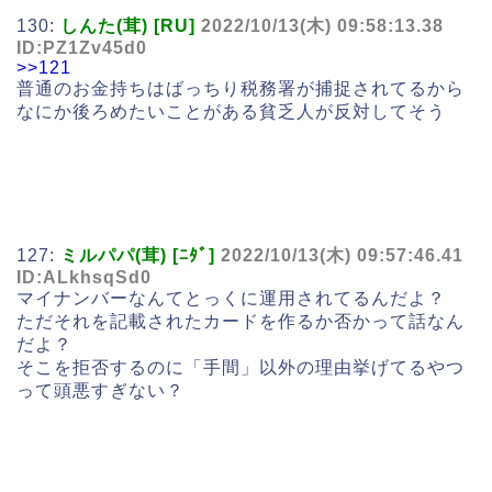
130:
しんた(茸) [RU]
2022/10/13(木) 09:58:13.38
ID:PZ1Zv45d0
>>121
普通のお金持ちはばっちり税務署が捕捉されてるから
なにか後ろめたいことがある貧乏人が反対してそう
127:
ミルパパ(茸) [ﾆﾀﾞ]
2022/10/13(木) 09:57:46.41
ID:ALkhsqSd0
マイナンバーなんてとっくに運用されてるんだよ？
ただそれを記載されたカードを作るか否かって話なん
だよ？
そこを拒否するのに「手間」以外の理由挙げてるやつ
って頭悪すぎない？