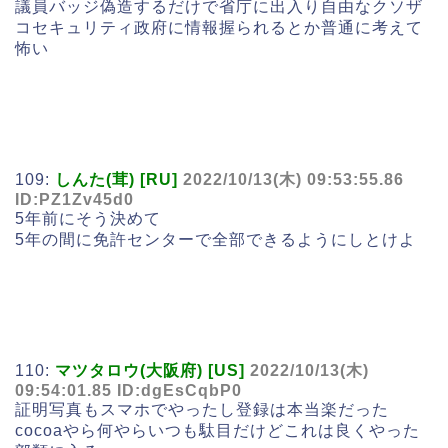
議員バッジ偽造するだけで省庁に出入り自由なクソザ
コセキュリティ政府に情報握られるとか普通に考えて
怖い
109:
しんた(茸) [RU]
2022/10/13(木) 09:53:55.86
ID:PZ1Zv45d0
5年前にそう決めて
5年の間に免許センターで全部できるようにしとけよ
110:
マツタロウ(大阪府) [US]
2022/10/13(木)
09:54:01.85 ID:dgEsCqbP0
証明写真もスマホでやったし登録は本当楽だった
cocoaやら何やらいつも駄目だけどこれは良くやった