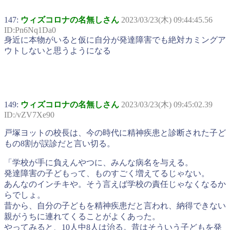
147:
ウィズコロナの名無しさん
2023/03/23(木) 09:44:45.56
ID:Pn6Nq1Da0
身近に本物がいると仮に自分が発達障害でも絶対カミングア
ウトしないと思うようになる
149:
ウィズコロナの名無しさん
2023/03/23(木) 09:45:02.39
ID:/vZV7Xe90
戸塚ヨットの校長は、今の時代に精神疾患と診断された子ど
もの8割が誤診だと言い切る。
「学校が手に負えんやつに、みんな病名を与える。
発達障害の子どもって、ものすごく増えてるじゃない。
あんなのインチキや。そう言えば学校の責任じゃなくなるか
らでしょ。
昔から、自分の子どもを精神疾患だと言われ、納得できない
親がうちに連れてくることがよくあった。
やってみると、10人中8人は治る。昔はそういう子どもを発