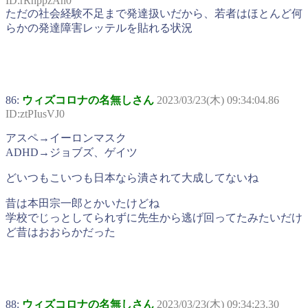
ID:rRhppzAn0
ただの社会経験不足まで発達扱いだから、若者はほとんど何
らかの発達障害レッテルを貼れる状況
86:
ウィズコロナの名無しさん
2023/03/23(木) 09:34:04.86
ID:ztPIusVJ0
アスペ→イーロンマスク
ADHD→ジョブズ、ゲイツ
どいつもこいつも日本なら潰されて大成してないね
昔は本田宗一郎とかいたけどね
学校でじっとしてられずに先生から逃げ回ってたみたいだけ
ど昔はおおらかだった
88:
ウィズコロナの名無しさん
2023/03/23(木) 09:34:23.30