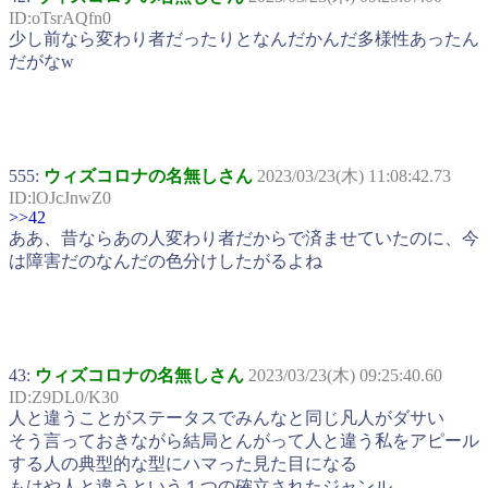
ID:oTsrAQfn0
少し前なら変わり者だったりとなんだかんだ多様性あったん
だがなw
555:
ウィズコロナの名無しさん
2023/03/23(木) 11:08:42.73
ID:lOJcJnwZ0
>>42
ああ、昔ならあの人変わり者だからで済ませていたのに、今
は障害だのなんだの色分けしたがるよね
43:
ウィズコロナの名無しさん
2023/03/23(木) 09:25:40.60
ID:Z9DL0/K30
人と違うことがステータスでみんなと同じ凡人がダサい
そう言っておきながら結局とんがって人と違う私をアピール
する人の典型的な型にハマった見た目になる
もはや人と違うという１つの確立されたジャンル