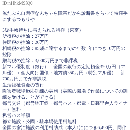
ID:nHhkMSXj0
俺たぶん自閉症なんちゃら障害だから診断書もらって特権手
にするつもりや
3級手帳持ちに与えられる特権（東京）
所得税の控除：27万円
住民税の控除：26万円
相続税の控除：85歳に達するまでの年数1年につき10万円の
控除
贈与税の控除：3,000万円まで非課税
新マル優制度（銀行）：全国の銀行の定期預金350万円（マ
ル優）＋個人向け国債・地方債350万円（特別マル優） 計
700万円までが非課税
生活福祉資金の貸付
障害者職場適応訓練の実施（実際の職場で作業についての訓
練を受けることができる）
都営交通（都営地下鉄・都営バス・都電・日暮里舎人ライナ
ー）無料
私営バス半額
都立施設・公園・駐車場使用料無料
全国の宿泊施設の利用料助成（本人1泊につき6,490円、同伴