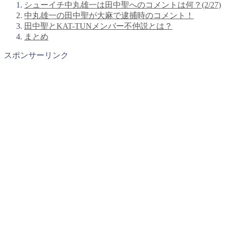
シューイチ中丸雄一は田中聖へのコメントは何？(2/27)
中丸雄一の田中聖が大麻で逮捕時のコメント！
田中聖とKAT-TUNメンバー不仲説とは？
まとめ
スポンサーリンク