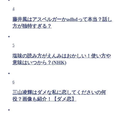
4
藤井風はアスペルガーかadhdって本当？話し
方が独特すぎる？
5
塩味の読み方がえんみはおかしい！使い方や
意味はいつから？(NHK)
6
三山凌輝はダメな私に恋してくださいの何
役？画像も紹介！【ダメ恋】