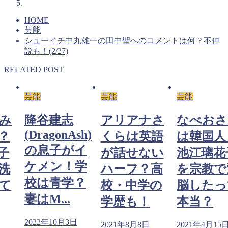
HOME
芸能
シューイチ中丸雄一の田中聖へのコメントは何？不仲
説も！(2/27)
RELATED POST
芸能
芸能
芸能
み
降谷建志
アリアナさ
なべおさ
(DragonAsh)
？
くらは英語
は韓国人
の息子がイ
子
が話せない
池江璃花
ケメン！学
洗
ハーフ？高
を宗教で
校は青学？
て
校・中学の
脳したっ
妻はM...
学歴も！
本当？
2022年10月3日
日
2021年8月8日
2021年4月15