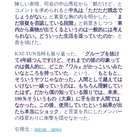
険しい表情。司会の中山秀征から「酷だけど」と
コメントを求められると
中丸は「ただただ残念で
しょうがない」
と素直な胸の内を明かした。「
ま
だ容疑を否認している段階」
と前置きしつつ「
車
内から薬物が出てくるというのは一般的には考え
られない。どういった生活を送っていたのか
」と
首を傾げた。
KAT-TUN当時も振り返った。「
グループを抜け
て4年経つんですけど、それまでの彼の印象って
のは個人的に、どこか『ワル』がかっこいいみた
いなところを持っていた
」という。「
もともと、
そういうヤツじゃなかった。人間として越えては
いけない一線っていうのは、もちろん理解してい
たはず。だから僕の知っている限りでは、本来、
100％そういうもの（大麻）に手を出す人間では
なかった。この後、使用していたという結果が出
たら本当にショック
」と苦楽を共にしたメンバー
の様変わりに衝撃を隠せなかった。
引用元：
oricon news