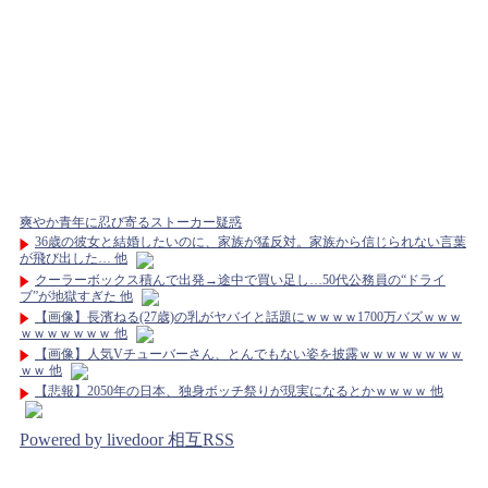
爽やか青年に忍び寄るストーカー疑惑
36歳の彼女と結婚したいのに、家族が猛反対。家族から信じられない言葉
が飛び出した… 他
クーラーボックス積んで出発→途中で買い足し…50代公務員の“ドライ
ブ”が地獄すぎた 他
【画像】長濱ねる(27歳)の乳がヤバイと話題にｗｗｗｗ1700万バズｗｗｗ
ｗｗｗｗｗｗｗ 他
【画像】人気Vチューバーさん、とんでもない姿を披露ｗｗｗｗｗｗｗｗ
ｗｗ 他
【悲報】2050年の日本、独身ボッチ祭りが現実になるとかｗｗｗｗ 他
Powered by livedoor 相互RSS