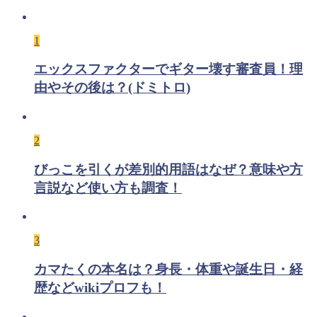
1
エックスファクターでギター壊す審査員！理
由やその後は？(ドミトロ)
2
びっこを引くが差別的用語はなぜ？意味や方
言説など使い方も調査！
3
カマたくの本名は？身長・体重や誕生日・経
歴などwikiプロフも！