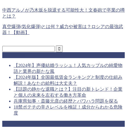
中西アルノが乃木坂を脱退する可能性大！文春砲で卒業の噂
とは？
真空爆弾(気化爆弾)とは何？威力や被害は？ロシアの最強武
器！【動画】
最近の投稿
【2024年】声優結婚ラッシュ！人気カップルの純愛物
語と業界の新たな風
【2024年版】全国最低賃金ランキングと制度の仕組み
解説！あなたの給料は大丈夫？
【話題の静かな退職とは？】注目の新トレンド！企業
と個人の未来を左右する働き方革命
兵庫県知事・斎藤元彦の経歴とパワハラ問題を探る
18禁ポテチの辛さレベルを検証！成分からわかる危険
度
人気記事