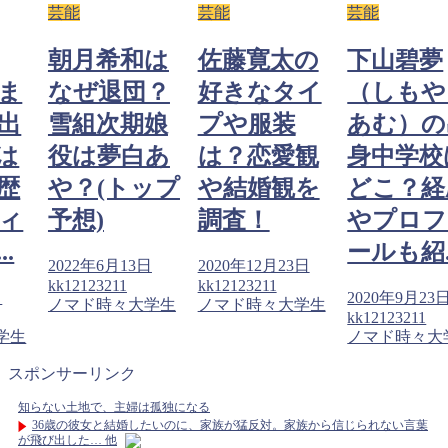
芸能
芸能
芸能
朝月希和は
佐藤寛太の
下山碧夢
ま
なぜ退団？
好きなタイ
（しもや
出
雪組次期娘
プや服装
あむ）の
は
役は夢白あ
は？恋愛観
身中学校
歴
や？(トップ
や結婚観を
どこ？経
ィ
予想)
調査！
やプロフ
.
ールも紹..
2022年6月13日
2020年12月23日
kk12123211
kk12123211
日
2020年9月23
ノマド時々大学生
ノマド時々大学生
kk12123211
学生
ノマド時々大
スポンサーリンク
知らない土地で、主婦は孤独になる
36歳の彼女と結婚したいのに、家族が猛反対。家族から信じられない言葉
が飛び出した… 他