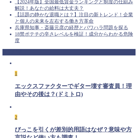
【2024年版】全国最低賃金ランキングと制度の仕組み
解説！あなたの給料は大丈夫？
【話題の静かな退職とは？】注目の新トレンド！企業
と個人の未来を左右する働き方革命
兵庫県知事・斎藤元彦の経歴とパワハラ問題を探る
18禁ポテチの辛さレベルを検証！成分からわかる危険
度
人気記事
1
エックスファクターでギター壊す審査員！理
由やその後は？(ドミトロ)
2
びっこを引くが差別的用語はなぜ？意味や方
言説など使い方も調査！