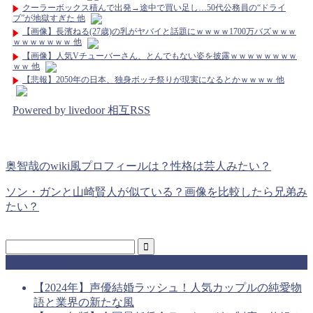
クーラーボックス積んで出発→途中で買い足し…50代公務員の“ドライ
ブ”が地獄すぎた 他
【画像】長濱ねる(27歳)の乳がヤバイと話題にｗｗｗｗ1700万バズｗｗｗ
ｗｗｗｗｗｗｗ 他
【画像】人気Vチューバーさん、とんでもない姿を披露ｗｗｗｗｗｗｗｗ
ｗｗ 他
【悲報】2050年の日本、独身ボッチ祭りが現実になるとかｗｗｗｗ 他
Powered by livedoor 相互RSS
奥智哉のwiki風プロフィールは？性格は芸人みたい？
ソン・ガンと山崎賢人が似ている？画像を比較したら兄弟み
たい？
最近の投稿
【2024年】声優結婚ラッシュ！人気カップルの純愛物
語と業界の新たな風