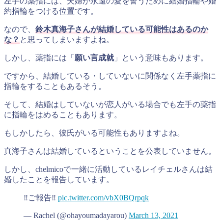
左手の薬指には、夫婦が永遠の愛を誓うために結婚指輪や婚
約指輪をつける位置です。
なので、
鈴木真海子さんが結婚している可能性はあるのか
な？
と思ってしまいますよね。
しかし、薬指には「
願い言成就
」という意味もあります。
ですから、結婚している・していないに関係なく左手薬指に
指輪をすることもあるそう。
そして、結婚はしていないが恋人がいる場合でも左手の薬指
に指輪をはめることもあります。
もしかしたら、彼氏がいる可能性もありますよね。
真海子さんは結婚しているということを公表していません。
しかし、chelmicoで一緒に活動しているレイチェルさんは結
婚したことを報告しています。
‼️ご報告‼️
pic.twitter.com/vbX0BQrpqk
— Rachel (@ohayoumadayarou)
March 13, 2021