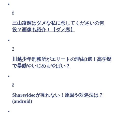
6
三山凌輝はダメな私に恋してくださいの何
役？画像も紹介！【ダメ恋】
7
川越少年刑務所がエリートの理由3選！高学歴
で暴動やいじめもやばい？
8
Sharevideoが見れない！原因や対処法は？
(android)