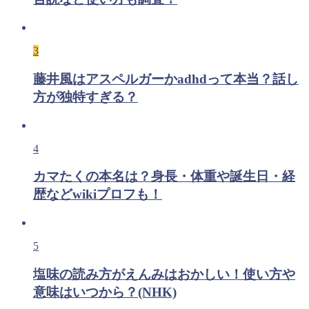
3
藤井風はアスペルガーかadhdって本当？話し
方が独特すぎる？
4
カマたくの本名は？身長・体重や誕生日・経
歴などwikiプロフも！
5
塩味の読み方がえんみはおかしい！使い方や
意味はいつから？(NHK)