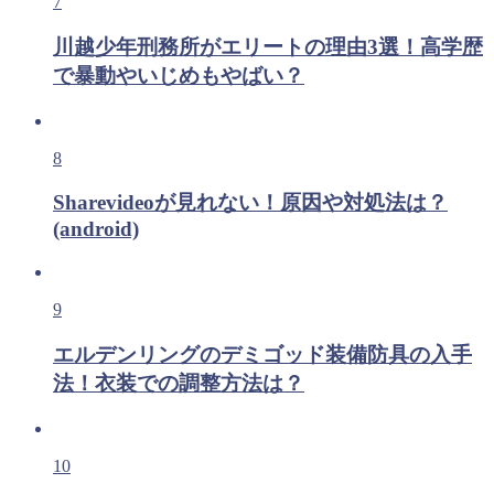
7
川越少年刑務所がエリートの理由3選！高学歴
で暴動やいじめもやばい？
8
Sharevideoが見れない！原因や対処法は？
(android)
9
エルデンリングのデミゴッド装備防具の入手
法！衣装での調整方法は？
10