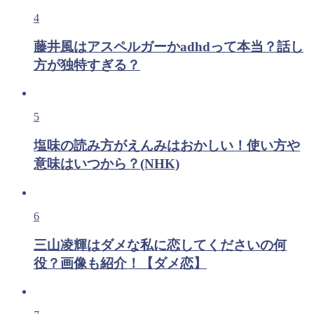
4
藤井風はアスペルガーかadhdって本当？話し
方が独特すぎる？
5
塩味の読み方がえんみはおかしい！使い方や
意味はいつから？(NHK)
6
三山凌輝はダメな私に恋してくださいの何
役？画像も紹介！【ダメ恋】