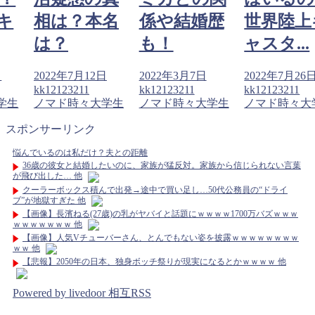
キ
相は？本名
係や結婚歴
世界陸上
は？
も！
ャスタ...
日
2022年7月12日
2022年3月7日
2022年7月26
kk12123211
kk12123211
kk12123211
学生
ノマド時々大学生
ノマド時々大学生
ノマド時々大
スポンサーリンク
悩んでいるのは私だけ？夫との距離
36歳の彼女と結婚したいのに、家族が猛反対。家族から信じられない言葉
が飛び出した… 他
クーラーボックス積んで出発→途中で買い足し…50代公務員の“ドライ
ブ”が地獄すぎた 他
【画像】長濱ねる(27歳)の乳がヤバイと話題にｗｗｗｗ1700万バズｗｗｗ
ｗｗｗｗｗｗｗ 他
【画像】人気Vチューバーさん、とんでもない姿を披露ｗｗｗｗｗｗｗｗ
ｗｗ 他
【悲報】2050年の日本、独身ボッチ祭りが現実になるとかｗｗｗｗ 他
Powered by livedoor 相互RSS