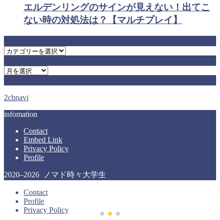
エルデンリングのサインが見えない！出てこ
ない時の対処法は？【マルチプレイ】
カテゴリー
カ
アーカイブ
テ
ア
ゴ
まとめサイト
ー
リ
カ
ー
2chnavi
イ
ブ
infomation
Contact
Embed Link
Privacy Policy
Profile
2020–2026 ノマド時々大学生
Contact
Profile
Privacy Policy