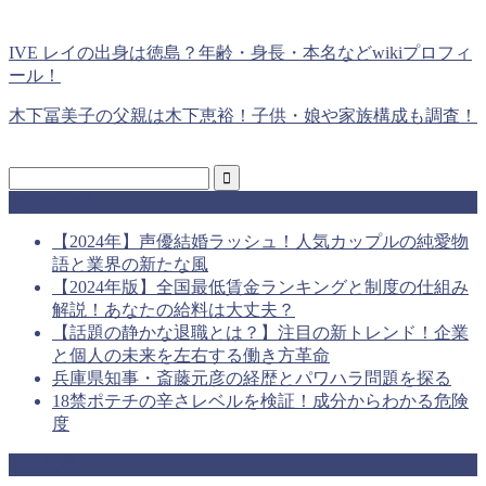
IVE レイの出身は徳島？年齢・身長・本名などwikiプロフィ
ール！
木下冨美子の父親は木下恵裕！子供・娘や家族構成も調査！
最近の投稿
【2024年】声優結婚ラッシュ！人気カップルの純愛物
語と業界の新たな風
【2024年版】全国最低賃金ランキングと制度の仕組み
解説！あなたの給料は大丈夫？
【話題の静かな退職とは？】注目の新トレンド！企業
と個人の未来を左右する働き方革命
兵庫県知事・斎藤元彦の経歴とパワハラ問題を探る
18禁ポテチの辛さレベルを検証！成分からわかる危険
度
人気記事