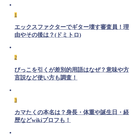
1
エックスファクターでギター壊す審査員！理
由やその後は？(ドミトロ)
2
びっこを引くが差別的用語はなぜ？意味や方
言説など使い方も調査！
3
カマたくの本名は？身長・体重や誕生日・経
歴などwikiプロフも！