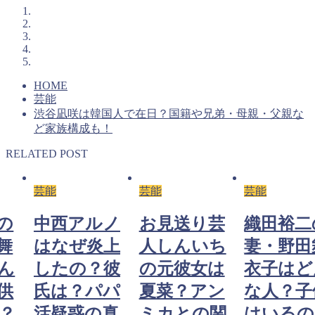
HOME
芸能
渋谷凪咲は韓国人で在日？国籍や兄弟・母親・父親な
ど家族構成も！
RELATED POST
芸能
芸能
芸能
の
中西アルノ
お見送り芸
織田裕二
舞
はなぜ炎上
人しんいち
妻・野田
ん
したの？彼
の元彼女は
衣子はど
供
氏は？パパ
夏菜？アン
な人？子
？
活疑惑の真
ミカとの関
はいるの