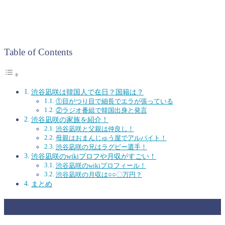
Table of Contents
渋谷凪咲は韓国人で在日？国籍は？
①目がつり目で細長でエラが張っている
②ラジオ番組で韓国出身と発言
渋谷凪咲の家族を紹介！
渋谷凪咲と父親は仲良し！
母親はおまんじゅう屋でアルバイト！
渋谷凪咲の兄はラグビー選手！
渋谷凪咲のwikiプロフや月収がすごい！
渋谷凪咲のwikiプロフィール！
渋谷凪咲の月収は○○〇万円？
まとめ
渋谷凪咲は韓国人で在日？国籍は？