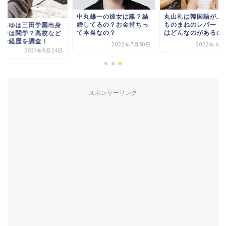
中丸雄一の彼女は誰？結
丸山礼は韓国語が上
婚してるの？お金持ちっ
ものまねのレパート
田みゆは三田学園出身
て本当なの？
はどんなのがあるの
大学は関学？高校など
歴や経歴を調査！
2022年7月30日
2022年10
2021年9月24日
スポンサーリンク