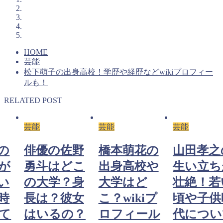
HOME
芸能
松下萌子の出身高校！学歴や経歴などwikiプロフィー
ルも！
RELATED POST
芸能
芸能
芸能
の
俳優の佐野
橋本萌花の
山田孝之
が
勇斗はどこ
出身高校や
生い立ち
い
の大学？身
大学はど
壮絶！若
時
長は？彼女
こ？wikiプ
頃や子供
て
はいるの？
ロフィール
代につい