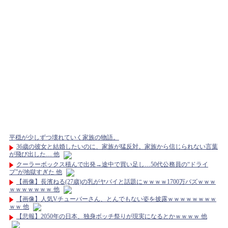
平穏が少しずつ壊れていく家族の物語。
36歳の彼女と結婚したいのに、家族が猛反対。家族から信じられない言葉
が飛び出した… 他
クーラーボックス積んで出発→途中で買い足し…50代公務員の“ドライ
ブ”が地獄すぎた 他
【画像】長濱ねる(27歳)の乳がヤバイと話題にｗｗｗｗ1700万バズｗｗｗ
ｗｗｗｗｗｗｗ 他
【画像】人気Vチューバーさん、とんでもない姿を披露ｗｗｗｗｗｗｗｗ
ｗｗ 他
【悲報】2050年の日本、独身ボッチ祭りが現実になるとかｗｗｗｗ 他