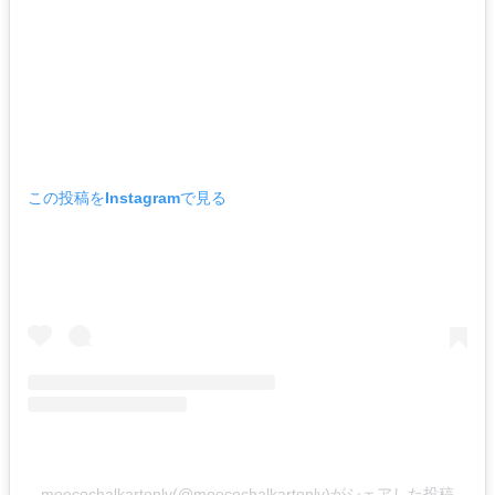
この投稿をInstagramで見る
moecochalkartonly(@moecochalkartonly)がシェアした投稿