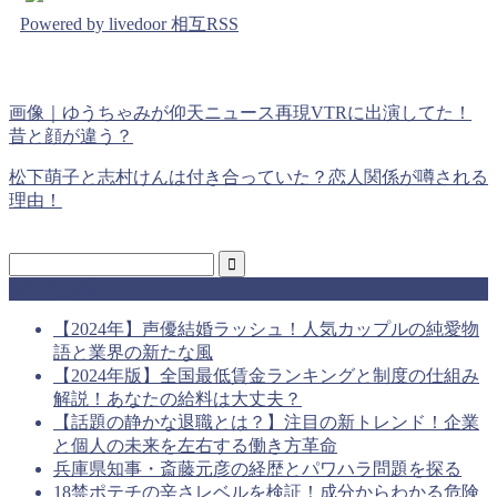
Powered by livedoor 相互RSS
画像｜ゆうちゃみが仰天ニュース再現VTRに出演してた！
昔と顔が違う？
松下萌子と志村けんは付き合っていた？恋人関係が噂される
理由！
最近の投稿
【2024年】声優結婚ラッシュ！人気カップルの純愛物
語と業界の新たな風
【2024年版】全国最低賃金ランキングと制度の仕組み
解説！あなたの給料は大丈夫？
【話題の静かな退職とは？】注目の新トレンド！企業
と個人の未来を左右する働き方革命
兵庫県知事・斎藤元彦の経歴とパワハラ問題を探る
18禁ポテチの辛さレベルを検証！成分からわかる危険