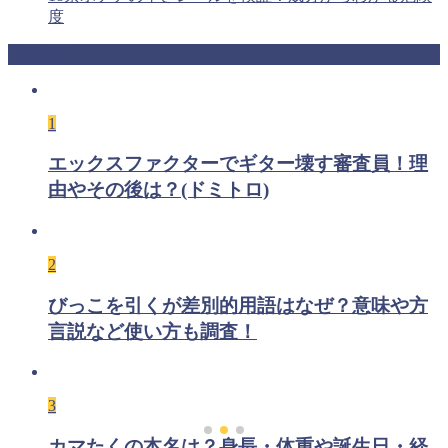
度
人気記事
1
エックスファクターでギター壊す審査員！理
由やその後は？(ドミトロ)
2
びっこを引くが差別的用語はなぜ？意味や方
言説など使い方も調査！
3
カマたくの本名は？身長・体重や誕生日・経