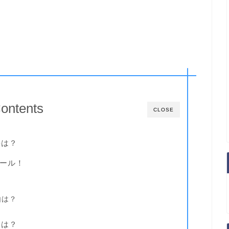
ontents
CLOSE
長は？
ィール！
由は？
めは？