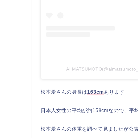
AI MATSUMOTO(@aimatsum
松本愛さんの身長は
163cm
あります。
日本人女性の平均が約158cmなので、
松本愛さんの体重を調べて見ましたが公