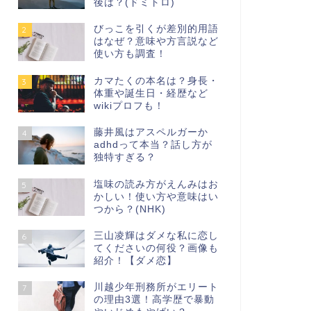
後は？(ドミトロ)
びっこを引くが差別的用語
2
はなぜ？意味や方言説など
使い方も調査！
カマたくの本名は？身長・
3
体重や誕生日・経歴など
wikiプロフも！
藤井風はアスペルガーか
4
adhdって本当？話し方が
独特すぎる？
塩味の読み方がえんみはお
5
かしい！使い方や意味はい
つから？(NHK)
三山凌輝はダメな私に恋し
6
てくださいの何役？画像も
紹介！【ダメ恋】
川越少年刑務所がエリート
7
の理由3選！高学歴で暴動