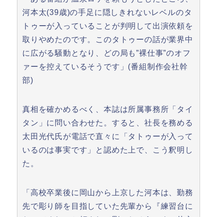
河本太(39歳)の手足に隠しきれないレベルのタ
トゥーが入っていることが判明して出演依頼を
取りやめたのです。このタトゥーの話が業界中
に広がる騒動となり、どの局も”裸仕事”のオフ
ァーを控えているそうです」(番組制作会社幹
部)
真相を確かめるべく、本誌は所属事務所「タイ
タン」に問い合わせた。すると、社長を務める
太田光代氏が電話で直々に「タトゥーが入って
いるのは事実です」と認めた上で、こう釈明し
た。
「高校卒業後に岡山から上京した河本は、勤務
先で彫り師を目指していた先輩から『練習台に