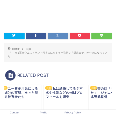
HOME
芸能
M-1王者ウエストランド河本太にタトゥー発覚？「温泉ロケ」が中止になってい
た…
RELATED POST
ャニー喜多川氏による
小林私は結婚してる？本
芸能
性加害の話「ずっと
芸能
虐待の実態、次々と現
名や性別などのwikiプロ
た」 ジャニーズ問
る被害者たち
フィールを調査！
北野武監督
Contact
Profile
Privacy Policy