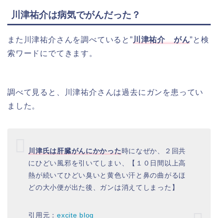
川津祐介は病気でがんだった？
また川津祐介さんを調べていると”
川津祐介 がん
”と検
索ワードにでてきます。
調べて見ると、川津祐介さんは過去にガンを患ってい
ました。
川津氏は肝臓がんにかかった
時になぜか、２回共
にひどい風邪を引いてしまい、【１０日間以上高
熱が続いてひどい臭いと黄色い汗と鼻の曲がるほ
どの大小便が出た後、ガンは消えてしまった】
引用元：
excite blog