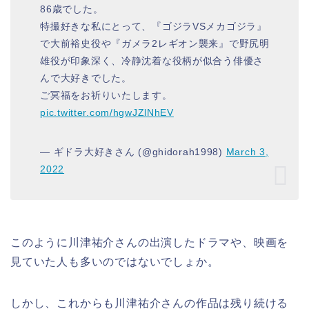
86歳でした。
特撮好きな私にとって、『ゴジラVSメカゴジラ』
で大前裕史役や『ガメラ2レギオン襲来』で野尻明
雄役が印象深く、冷静沈着な役柄が似合う俳優さ
んで大好きでした。
ご冥福をお祈りいたします。
pic.twitter.com/hgwJZlNhEV
— ギドラ大好きさん (@ghidorah1998)
March 3,
2022
このように川津祐介さんの出演したドラマや、映画を
見ていた人も多いのではないでしょか。
しかし、これからも川津祐介さんの作品は残り続ける