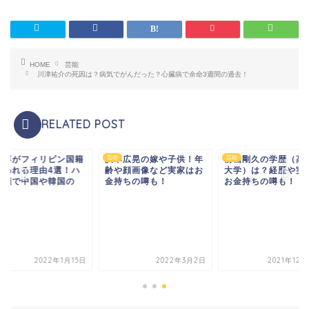
HOME
芸能
川津祐介の死因は？病気でがんだった？心臓病で余命3週間の過去！
RELATED POST
尊淳がフィリピン国籍
浜本広晃の嫁や子供！年
芸能
前山剛久の学歴（高
芸能
いわれる理由4選！ハ
齢や顔画像など実家はお
大学）は？経歴や実
フ顔で中国や韓国の
金持ちの噂も！
お金持ちの噂も！
.
2022年1月15日
2022年3月2日
2021年12