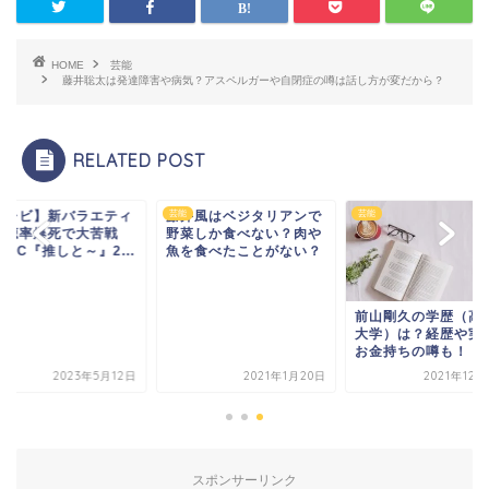
HOME
芸能
藤井聡太は発達障害や病気？アスペルガーや自閉症の噂は話し方が変だから？
RELATED POST
テレビ】新バラエティ
藤井風はベジタリアンで
芸能
芸能
視聴率爆死で大苦戦
野菜しか食べない？肉や
MC『推しと～』2...
魚を食べたことがない？
前山剛久の学歴（高
大学）は？経歴や実
お金持ちの噂も！
2023年5月12日
2021年1月20日
2021年12
スポンサーリンク