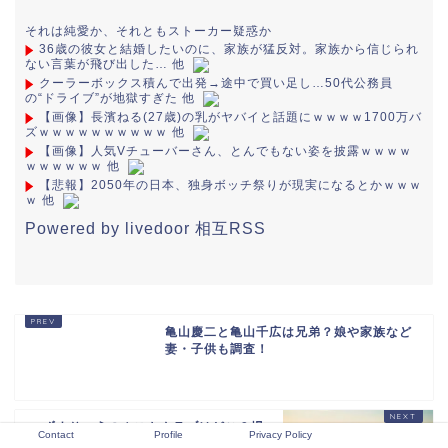
それは純愛か、それともストーカー疑惑か
36歳の彼女と結婚したいのに、家族が猛反対。家族から信じられ
ない言葉が飛び出した… 他
クーラーボックス積んで出発→途中で買い足し…50代公務員
の“ドライブ”が地獄すぎた 他
【画像】長濱ねる(27歳)の乳がヤバイと話題にｗｗｗｗ1700万バ
ズｗｗｗｗｗｗｗｗｗｗ 他
【画像】人気Vチューバーさん、とんでもない姿を披露ｗｗｗｗ
ｗｗｗｗｗｗ 他
【悲報】2050年の日本、独身ボッチ祭りが現実になるとかｗｗｗ
ｗ 他
Powered by livedoor 相互RSS
亀山慶二と亀山千広は兄弟？娘や家族など
妻・子供も調査！
へずまりゅうのホストクラブはどこ？場
Contact
Profile
Privacy Policy
所は歌舞伎町ATOM-TOKYO！