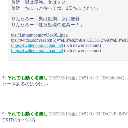
兼近「男は度胸。女はメス」
兼近「ちょっと待ってね。2日ちょうだい」
りんたろー「男は度胸。女は便器！」
りんたろー「性欲処理の道具ー！」
tps://i.imgur.com/ryUex0L.jpeg
tps://twitter.com/search?q=%E3%82%8A%E3%82%93%E
https://twitter.com/5chan_nel
(5ch newer account)
https://twitter.com/5chan_nel
(5ch newer account)
5:
それでも動く名無し
2023/02/10(金) 20:51:41.01 ID:Stdm8yQa
ソースあるのはやばい
9:
それでも動く名無し
2023/02/10(金) 20:52:01.96 ID:O/aFvIMV
EXITのヤバい方