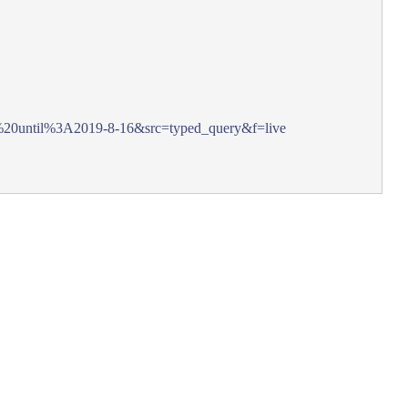
il%3A2019-8-16&src=typed_query&f=live