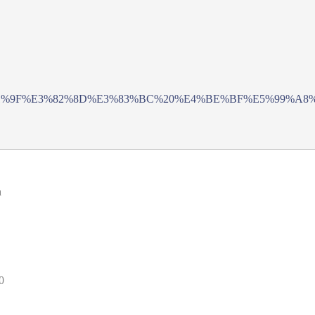
3%81%9F%E3%82%8D%E3%83%BC%20%E4%BE%BF%E5%99%A8%20unt
a
0