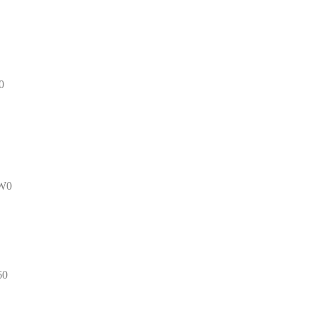
0
/W0
60