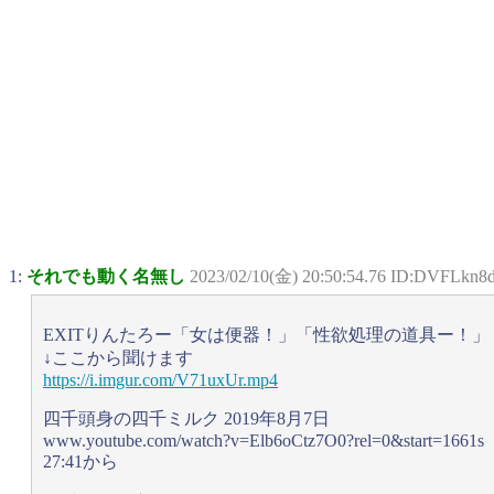
1:
それでも動く名無し
2023/02/10(金) 20:50:54.76 ID:DVFLkn8
EXITりんたろー「女は便器！」「性欲処理の道具ー！」
↓ここから聞けます
https://i.imgur.com/V71uxUr.mp4
四千頭身の四千ミルク 2019年8月7日
www.youtube.com/watch?v=Elb6oCtz7O0?rel=0&start=1661s
27:41から