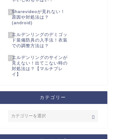
Sharevideoが見れない！
8
原因や対処法は？
(android)
エルデンリングのデミゴッ
9
ド装備防具の入手法！衣装
での調整方法は？
エルデンリングのサインが
10
見えない！出てこない時の
対処法は？【マルチプレ
イ】
カテゴリー