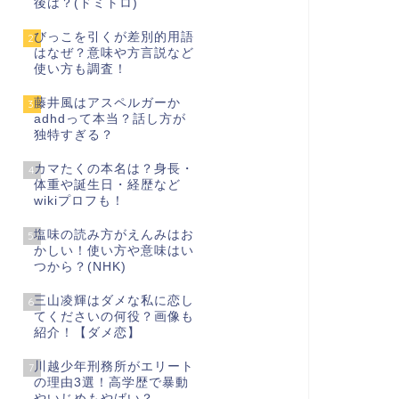
後は？(ドミトロ)
びっこを引くが差別的用語
2
はなぜ？意味や方言説など
使い方も調査！
藤井風はアスペルガーか
3
adhdって本当？話し方が
独特すぎる？
カマたくの本名は？身長・
4
体重や誕生日・経歴など
wikiプロフも！
塩味の読み方がえんみはお
5
かしい！使い方や意味はい
つから？(NHK)
三山凌輝はダメな私に恋し
6
てくださいの何役？画像も
紹介！【ダメ恋】
川越少年刑務所がエリート
7
の理由3選！高学歴で暴動
やいじめもやばい？