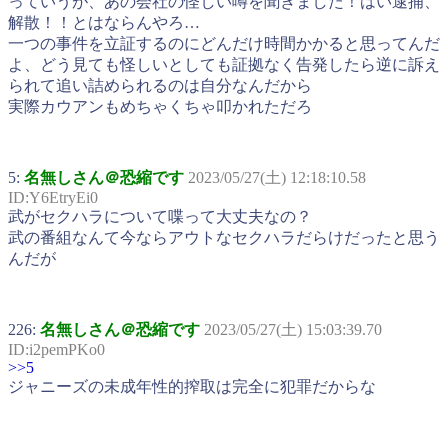
っていうが、あの会社の怪しい噂を聞きました！はい逮捕、
解散！！とはならんやろ…
一つの事件を立証するのにどんだけ時間かかると思ってんだ
よ、どう見ても怪しいとしても証拠なく告発したら逆に訴え
られて追い詰められるのは自分なんだから
実際カウアンもめちゃくちゃ叩かれただろ
5:
名無しさん＠恐縮です
2023/05/27(土) 12:18:10.58
ID:Y6EtryEi0
武がセクハラについて喋って大丈夫なの？
武の番組なんて今ならアウトなセクハラだらけだったと思う
んだが
226:
名無しさん＠恐縮です
2023/05/27(土) 15:03:39.70
ID:i2pemPKo0
>>5
ジャニーズの未成年性的搾取は完全に犯罪だからな