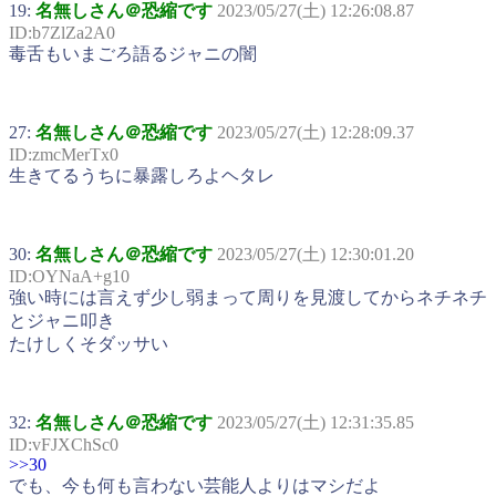
19:
名無しさん＠恐縮です
2023/05/27(土) 12:26:08.87
ID:b7ZlZa2A0
毒舌もいまごろ語るジャニの闇
27:
名無しさん＠恐縮です
2023/05/27(土) 12:28:09.37
ID:zmcMerTx0
生きてるうちに暴露しろよヘタレ
30:
名無しさん＠恐縮です
2023/05/27(土) 12:30:01.20
ID:OYNaA+g10
強い時には言えず少し弱まって周りを見渡してからネチネチ
とジャニ叩き
たけしくそダッサい
32:
名無しさん＠恐縮です
2023/05/27(土) 12:31:35.85
ID:vFJXChSc0
>>30
でも、今も何も言わない芸能人よりはマシだよ