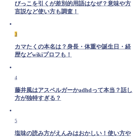
びっこを引くが差別的用語はなぜ？意味や方
言説など使い方も調査！
3
カマたくの本名は？身長・体重や誕生日・経
歴などwikiプロフも！
4
藤井風はアスペルガーかadhdって本当？話し
方が独特すぎる？
5
塩味の読み方がえんみはおかしい！使い方や