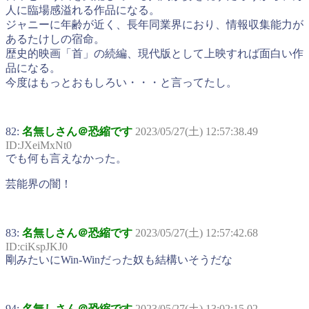
人に臨場感溢れる作品になる。
ジャニーに年齢が近く、長年同業界におり、情報収集能力が
あるたけしの宿命。
歴史的映画「首」の続編、現代版として上映すれば面白い作
品になる。
今度はもっとおもしろい・・・と言ってたし。
82:
名無しさん＠恐縮です
2023/05/27(土) 12:57:38.49
ID:JXeiMxNt0
でも何も言えなかった。
芸能界の闇！
83:
名無しさん＠恐縮です
2023/05/27(土) 12:57:42.68
ID:ciKspJKJ0
剛みたいにWin-Winだった奴も結構いそうだな
94:
名無しさん＠恐縮です
2023/05/27(土) 13:02:15.02