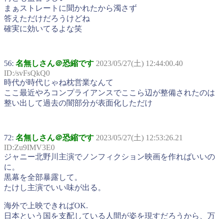
まぁストレートに聞かれたから濁さず
答えただけだろうけどね
確実に効いてるよな笑
56:
名無しさん＠恐縮です
2023/05/27(土) 12:44:00.40
ID:/svFsQkQ0
時代が時代じゃね枕営業なんて
ここ最近やろコンプライアンスでここら辺が整備されたのは
整い出して過去の闇部分が表面化しただけ
72:
名無しさん＠恐縮です
2023/05/27(土) 12:53:26.21
ID:Zu9IMV3E0
ジャニー北野川主演でノンフィクション映画を作ればいいの
に。
黒幕を全部暴露して。
たけし主演でいい味が出る。
海外で上映できればOK.
日本という国を支配している人間が姿を現すだろうから、万