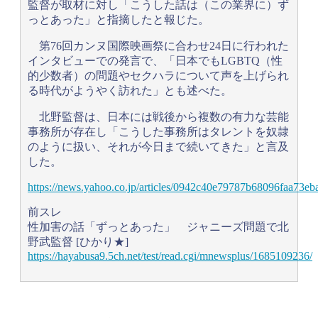
監督が取材に対し「こうした話は（この業界に）ず
っとあった」と指摘したと報じた。
第76回カンヌ国際映画祭に合わせ24日に行われた
インタビューでの発言で、「日本でもLGBTQ（性
的少数者）の問題やセクハラについて声を上げられ
る時代がようやく訪れた」とも述べた。
北野監督は、日本には戦後から複数の有力な芸能
事務所が存在し「こうした事務所はタレントを奴隷
のように扱い、それが今日まで続いてきた」と言及
した。
https://news.yahoo.co.jp/articles/0942c40e79787b68096faa73e
前スレ
性加害の話「ずっとあった」 ジャニーズ問題で北
野武監督 [ひかり★]
https://hayabusa9.5ch.net/test/read.cgi/mnewsplus/1685109236/