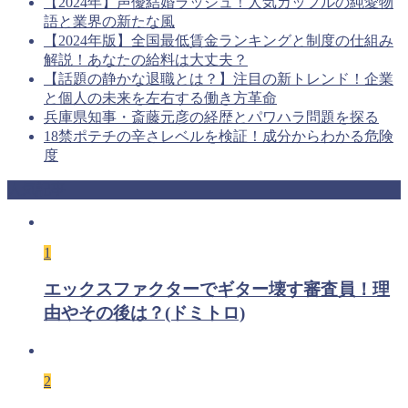
【2024年】声優結婚ラッシュ！人気カップルの純愛物
語と業界の新たな風
【2024年版】全国最低賃金ランキングと制度の仕組み
解説！あなたの給料は大丈夫？
【話題の静かな退職とは？】注目の新トレンド！企業
と個人の未来を左右する働き方革命
兵庫県知事・斎藤元彦の経歴とパワハラ問題を探る
18禁ポテチの辛さレベルを検証！成分からわかる危険
度
人気記事
1
エックスファクターでギター壊す審査員！理
由やその後は？(ドミトロ)
2