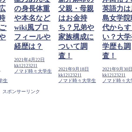
広
の身長体重
父親・母親
英語力は
時
や本名など
はお金持
島女学院
ご
wiki風プロ
ち？兄弟や
代からす
や
フィールや
家族構成に
い？大学
経歴は？
ついて調
学歴も調
査！
査！
2021年4月22日
kk12123211
日
2021年9月18日
2021年9月30
ノマド時々大学生
kk12123211
kk12123211
学生
ノマド時々大学生
ノマド時々大
スポンサーリンク