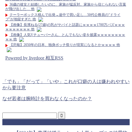
36歳の彼女と結婚したいのに、家族が猛反対。家族から信じられない言葉
が飛び出した… 他
クーラーボックス積んで出発→途中で買い足し…50代公務員の“ドライ
ブ”が地獄すぎた 他
【画像】長濱ねる(27歳)の乳がヤバイと話題にｗｗｗｗ1700万バズｗｗｗ
ｗｗｗｗｗｗｗ 他
【画像】人気Vチューバーさん、とんでもない姿を披露ｗｗｗｗｗｗｗｗ
ｗｗ 他
【悲報】2050年の日本、独身ボッチ祭りが現実になるとかｗｗｗｗ 他
Powered by livedoor 相互RSS
「でも」「だって」「いや」これが口癖の人は嫌われやすい
から要注意
なぜ若者は腕時計を買わなくなったのか？
最近の投稿