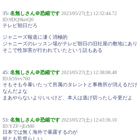
35:
名無しさん＠恐縮です
2023/05/27(土) 12:32:44.72
ID:9DQ9krrQ0
テレビ朝日だろ
ジャニーズ報道に凄く消極的
ジャニーズのレッスン場がテレビ朝日の旧社屋の敷地にあり
そこで性加害が行われていたという話もある
45:
名無しさん＠恐縮です
2023/05/27(土) 12:38:08.48
ID:Ir5Svv760
そもそも今暴いたって所属のタレントと事務所が消えるだけ
なんだよな
まあやらないよりいいけど、本人は逃げ切ったし今更だよ
53:
名無しさん＠恐縮です
2023/05/27(土) 12:43:36.10
ID:YZF+jErM0
日本では無く海外で暴露するのが
何とも監督らしい