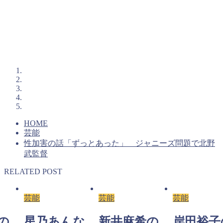
HOME
芸能
性加害の話「ずっとあった」 ジャニーズ問題で北野
武監督
RELATED POST
芸能
芸能
芸能
の
星乃あんな
新井麻希の
岸田裕子