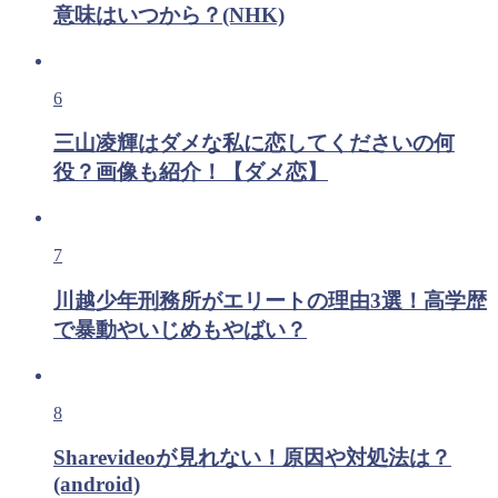
意味はいつから？(NHK)
6
三山凌輝はダメな私に恋してくださいの何
役？画像も紹介！【ダメ恋】
7
川越少年刑務所がエリートの理由3選！高学歴
で暴動やいじめもやばい？
8
Sharevideoが見れない！原因や対処法は？
(android)