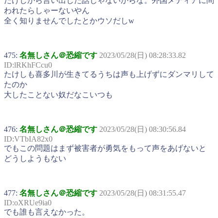
たけしから言い出した話じゃないからな。外国メディアに問
われたらしゃーないやん
全く知りませんでしたとかウソだしw
475:
名無しさん＠恐縮です
2023/05/28(日) 08:28:33.82
ID:lRKhFCcu0
たけしも喜多川が生きてるうちは声も上げずにダンマリして
たのか
大したことない奴だなこいつも
476:
名無しさん＠恐縮です
2023/05/28(日) 08:30:56.84
ID:VTbIA82x0
でもこの問題はまず被害者が勇気をもって声をあげないと
どうしようもない
477:
名無しさん＠恐縮です
2023/05/28(日) 08:31:55.47
ID:oXRUe9ia0
でも誰も言えなかった。