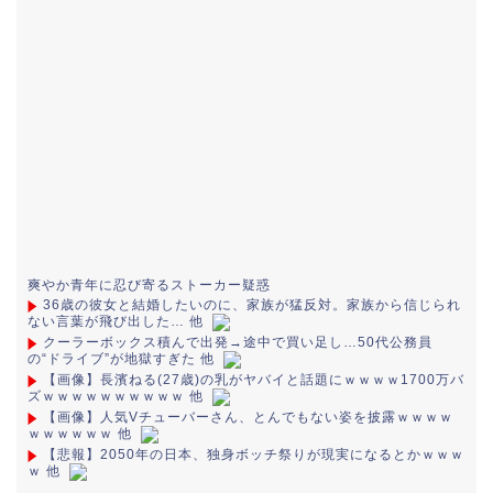
爽やか青年に忍び寄るストーカー疑惑
36歳の彼女と結婚したいのに、家族が猛反対。家族から信じられ
ない言葉が飛び出した… 他
クーラーボックス積んで出発→途中で買い足し…50代公務員
の“ドライブ”が地獄すぎた 他
【画像】長濱ねる(27歳)の乳がヤバイと話題にｗｗｗｗ1700万バ
ズｗｗｗｗｗｗｗｗｗｗ 他
【画像】人気Vチューバーさん、とんでもない姿を披露ｗｗｗｗ
ｗｗｗｗｗｗ 他
【悲報】2050年の日本、独身ボッチ祭りが現実になるとかｗｗｗ
ｗ 他