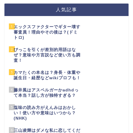
人気記事
1
エックスファクターでギター壊す
審査員！理由やその後は？(ドミ
トロ)
2
びっこを引くが差別的用語はな
ぜ？意味や方言説など使い方も調
査！
3
カマたくの本名は？身長・体重や
誕生日・経歴などwikiプロフも！
4
藤井風はアスペルガーかadhdっ
て本当？話し方が独特すぎる？
5
塩味の読み方がえんみはおかし
い！使い方や意味はいつから？
(NHK)
6
三山凌輝はダメな私に恋してくだ