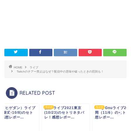
HOME
ライブ
Twitchのチアー禁止はなぜ？配信中の意味や破ったときの罰則も！
RELATED POST
男（ヒゲダン）ライブ
ブ
優里 ライブ2021東京
ライブ
King Gnuライブ20
ライブ
21新潟(10/8)のセト
(10/23)のセトリネタバ
岡（11/6）のセトリ
感想レポー...
レ！感想レポー...
想レポー...