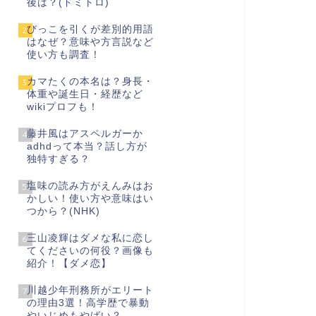
後は？(ドミトロ)
びっこを引くが差別的用語
2
はなぜ？意味や方言説など
使い方も調査！
カマたくの本名は？身長・
3
体重や誕生日・経歴など
wikiプロフも！
藤井風はアスペルガーか
4
adhdって本当？話し方が
独特すぎる？
塩味の読み方がえんみはお
5
かしい！使い方や意味はい
つから？(NHK)
三山凌輝はダメな私に恋し
6
てくださいの何役？画像も
紹介！【ダメ恋】
川越少年刑務所がエリート
7
の理由3選！高学歴で暴動
やいじめもやばい？