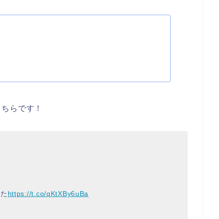
こちらです！
した
https://t.co/qKtXBy6uBa