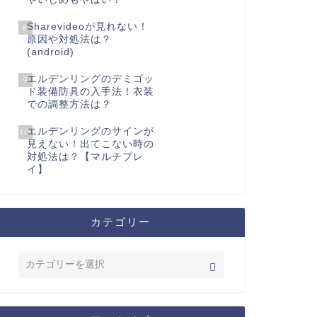
Sharevideoが見れない！
8
原因や対処法は？
(android)
エルデンリングのデミゴッ
9
ド装備防具の入手法！衣装
での調整方法は？
エルデンリングのサインが
10
見えない！出てこない時の
対処法は？【マルチプレ
イ】
カテゴリー