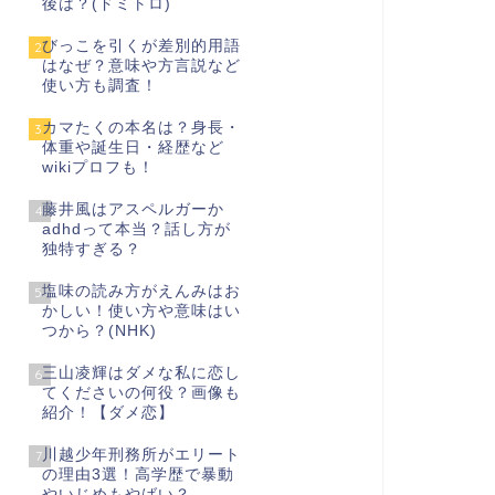
後は？(ドミトロ)
びっこを引くが差別的用語
2
はなぜ？意味や方言説など
使い方も調査！
カマたくの本名は？身長・
3
体重や誕生日・経歴など
wikiプロフも！
藤井風はアスペルガーか
4
adhdって本当？話し方が
独特すぎる？
塩味の読み方がえんみはお
5
かしい！使い方や意味はい
つから？(NHK)
三山凌輝はダメな私に恋し
6
てくださいの何役？画像も
紹介！【ダメ恋】
川越少年刑務所がエリート
7
の理由3選！高学歴で暴動
やいじめもやばい？