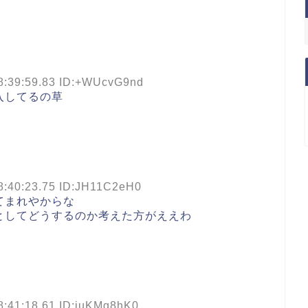
8:39:59.83 ID:+WUcvG9nd
入してるの草
8:40:23.75 ID:JH11C2eH0
てまれやからな
としてどうするのか考えた方がええわ
8:41:18.61 ID:iuKMg8hK0