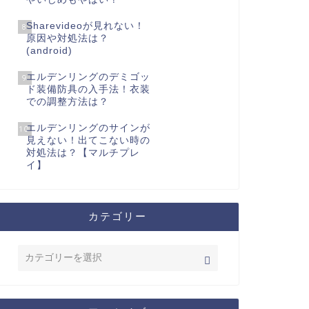
Sharevideoが見れない！
8
原因や対処法は？
(android)
エルデンリングのデミゴッ
9
ド装備防具の入手法！衣装
での調整方法は？
エルデンリングのサインが
10
見えない！出てこない時の
対処法は？【マルチプレ
イ】
カテゴリー