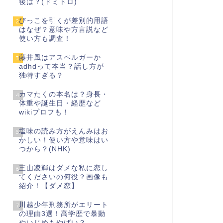
後は？(ドミトロ)
びっこを引くが差別的用語
2
はなぜ？意味や方言説など
使い方も調査！
藤井風はアスペルガーか
3
adhdって本当？話し方が
独特すぎる？
カマたくの本名は？身長・
4
体重や誕生日・経歴など
wikiプロフも！
塩味の読み方がえんみはお
5
かしい！使い方や意味はい
つから？(NHK)
三山凌輝はダメな私に恋し
6
てくださいの何役？画像も
紹介！【ダメ恋】
川越少年刑務所がエリート
7
の理由3選！高学歴で暴動
やいじめもやばい？