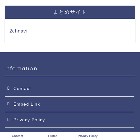
まとめサイト
2chnavi
infomation
Contact
Embed Link
Privacy Policy
Profile
Contact
Profile
Privacy Policy