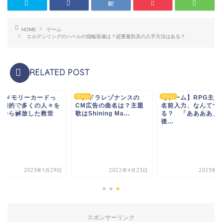
HOME
ゲーム
エルデンリングのハベルの指輪装備は？超重量防具の入手方法はある？
RELATED POST
Sのメモリーカードっ
ム
ユグドラレゾナンスの
ゲーム
【ゲーム】RPG主人
ゲーム
画期的で多くの人々を
CM広告の曲名は？主題
名前入力、なんてつ
怖から解放した救世
歌はShining Ma...
る？ 「ああああ」
.
後...
2023年1月29日
2022年4月23日
2023年4
スポンサーリンク