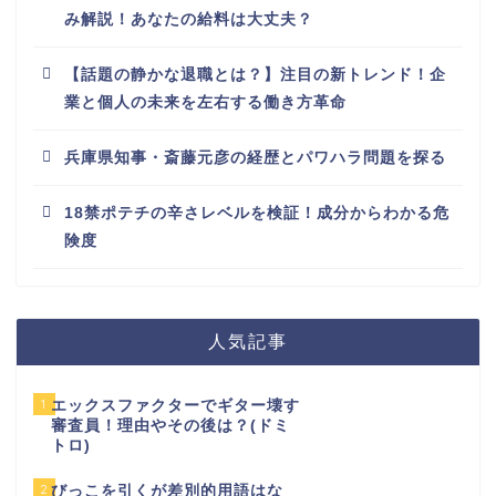
み解説！あなたの給料は大丈夫？
【話題の静かな退職とは？】注目の新トレンド！企
業と個人の未来を左右する働き方革命
兵庫県知事・斎藤元彦の経歴とパワハラ問題を探る
18禁ポテチの辛さレベルを検証！成分からわかる危
険度
人気記事
1
エックスファクターでギター壊す
審査員！理由やその後は？(ドミ
トロ)
2
びっこを引くが差別的用語はな