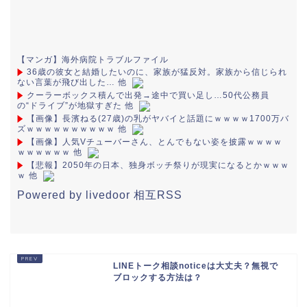
【マンガ】海外病院トラブルファイル
36歳の彼女と結婚したいのに、家族が猛反対。家族から信じられ
ない言葉が飛び出した… 他
クーラーボックス積んで出発→途中で買い足し…50代公務員
の“ドライブ”が地獄すぎた 他
【画像】長濱ねる(27歳)の乳がヤバイと話題にｗｗｗｗ1700万バ
ズｗｗｗｗｗｗｗｗｗｗ 他
【画像】人気Vチューバーさん、とんでもない姿を披露ｗｗｗｗ
ｗｗｗｗｗｗ 他
【悲報】2050年の日本、独身ボッチ祭りが現実になるとかｗｗｗ
ｗ 他
Powered by livedoor 相互RSS
LINEトーク相談noticeは大丈夫？無視で
ブロックする方法は？