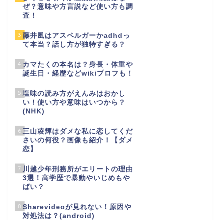
ぜ？意味や方言説など使い方も調
査！
3
藤井風はアスペルガーかadhdっ
て本当？話し方が独特すぎる？
4
カマたくの本名は？身長・体重や
誕生日・経歴などwikiプロフも！
5
塩味の読み方がえんみはおかし
い！使い方や意味はいつから？
(NHK)
6
三山凌輝はダメな私に恋してくだ
さいの何役？画像も紹介！【ダメ
恋】
7
川越少年刑務所がエリートの理由
3選！高学歴で暴動やいじめもや
ばい？
8
Sharevideoが見れない！原因や
対処法は？(android)