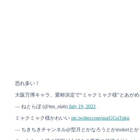
恐れ多い！
大阪万博キャラ、愛称決定で“ミャクミャク様”とあが
— ねとらぼ (@itm_nlab)
July 19, 2022
ミャクミャク様かわいい
pic.twitter.com/guzGGqTpkg
— ちきちきチャンネル@型月とかなろうとかirodoriとか (@