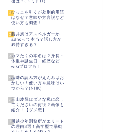
後は？(ドミトロ)
びっこを引くが差別的用語
2
はなぜ？意味や方言説など
使い方も調査！
藤井風はアスペルガーか
3
adhdって本当？話し方が
独特すぎる？
カマたくの本名は？身長・
4
体重や誕生日・経歴など
wikiプロフも！
塩味の読み方がえんみはお
5
かしい！使い方や意味はい
つから？(NHK)
三山凌輝はダメな私に恋し
6
てくださいの何役？画像も
紹介！【ダメ恋】
川越少年刑務所がエリート
7
の理由3選！高学歴で暴動
やいじめもやばい？