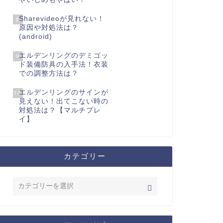
Sharevideoが見れない！
8
原因や対処法は？
(android)
エルデンリングのデミゴッ
9
ド装備防具の入手法！衣装
での調整方法は？
エルデンリングのサインが
10
見えない！出てこない時の
対処法は？【マルチプレ
イ】
カテゴリー