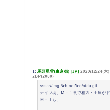
1:
馬頭星雲(東京都) [JP]
2020/12/24(木)
2BP(2000)
sssp://img.5ch.net/ico/nida.gif
ナイツ塙、Ｍ－１裏で相方・土屋が
Ｍ－１も」