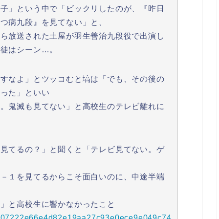
男子」という中で「ビックリしたのが、『昨日
うつ病九段』を見てない」と、
から放送された土屋が羽生善治九段役で出演し
生徒はシーン…。
わすなよ」とツッコむと塙は「でも、その後の
ベった」といい
た。鬼滅も見てない」と高校生のテレビ離れに
何見てるの？」と聞くと「テレビ見てない。ゲ
Ｍ－１を見てるからこそ面白いのに、中途半端
…」と高校生に響かなかったこと
s/1e107222e66e4d82e19aa27c93e0ece9e049c74