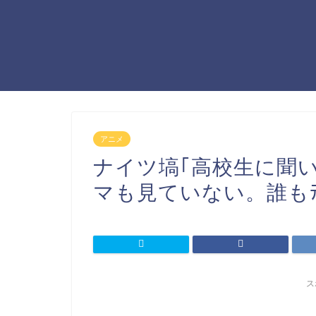
アニメ
ナイツ塙｢高校生に聞い
マも見ていない。誰もﾃ
ス