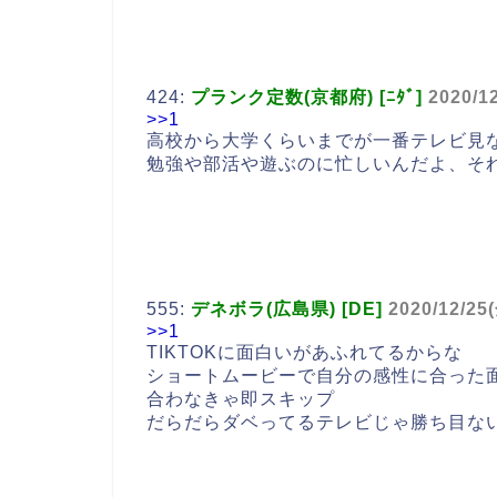
424:
プランク定数(京都府) [ﾆﾀﾞ]
2020/1
>>1
高校から大学くらいまでが一番テレビ見
勉強や部活や遊ぶのに忙しいんだよ、そ
555:
デネボラ(広島県) [DE]
2020/12/25
>>1
TIKTOKに面白いがあふれてるからな
ショートムービーで自分の感性に合った
合わなきゃ即スキップ
だらだらダベってるテレビじゃ勝ち目な