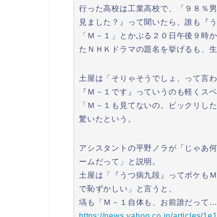
行った高校は工業高校で、「９８％
見ました？』って聞いたら、誰も『
「Ｍ－１」とかぶる２０日午後９時
たＮＨＫドラマの題名を挙げるも、
土屋は「そりゃそうでしょ、って言
『Ｍ－１です』っていうのも軽くス
「Ｍ－１も見てないの。ビックリし
驚いたという。
アシスタントの平野ノラが「じゃあ
ームだって」と説明。
土屋は「『うつ病九段』ってボケも
で恥ずかしい」と言うと、
塙も「Ｍ－１自体も、お前誰だって
https://news.yahoo.co.jp/article