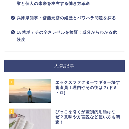
業と個人の未来を左右する働き方革命
兵庫県知事・斎藤元彦の経歴とパワハラ問題を探る
18禁ポテチの辛さレベルを検証！成分からわかる危
険度
人気記事
1
エックスファクターでギター壊す
審査員！理由やその後は？(ドミ
トロ)
2
びっこを引くが差別的用語はな
ぜ？意味や方言説など使い方も調
査！