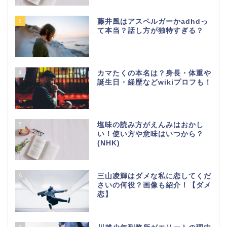
3
藤井風はアスペルガーかadhdっ
て本当？話し方が独特すぎる？
4
カマたくの本名は？身長・体重や
誕生日・経歴などwikiプロフも！
5
塩味の読み方がえんみはおかし
い！使い方や意味はいつから？
(NHK)
6
三山凌輝はダメな私に恋してくだ
さいの何役？画像も紹介！【ダメ
恋】
7