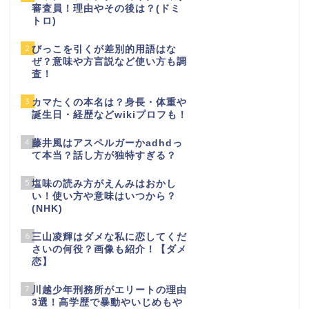
審査員！理由やその後は？(ドミ
トロ)
2
びっこを引くが差別的用語はな
ぜ？意味や方言説など使い方も調
査！
3
カマたくの本名は？身長・体重や
誕生日・経歴などwikiプロフも！
4
藤井風はアスペルガーかadhdっ
て本当？話し方が独特すぎる？
5
塩味の読み方がえんみはおかし
い！使い方や意味はいつから？
(NHK)
6
三山凌輝はダメな私に恋してくだ
さいの何役？画像も紹介！【ダメ
恋】
7
川越少年刑務所がエリートの理由
3選！高学歴で暴動やいじめもや