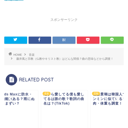
スポンサーリンク
HOME
音楽
藤井風と宗教（仏教やキリスト教）はどんな関係？曲の意味などから調査！
RELATED POST
rpods Maxに防水・
だから愛してる僕も愛し
音楽
佐藤景瑚は韓国人で
芸能
水機能はある？雨にぬ
てるは誰の歌？歌詞の曲
ンミンに似ている？
たらまずい？
名は？(TikTok)
肉・体重も調査！