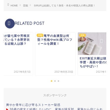
HOME
芸能
SIRUPは結婚してる？身長・本名や韓国人の噂も調査！
RELATED POST
海唯が森七菜や芳根京
黒田竜平の血液型は何
芸能
芸能
に似ている？永野芽衣
型？性格やwiki風プロフ
似てる芸能人は誰？
ィールを調査！
EXIT兼近大樹は頭
学歴・高校や昔の生
ちがやばい！
2021年8月1日
2021年8月20日
2021年12
スポンサーリンク
爽やか青年に忍び寄るストーカー疑惑
36歳の彼女と結婚したいのに、家族が猛反対。家族から信じられ