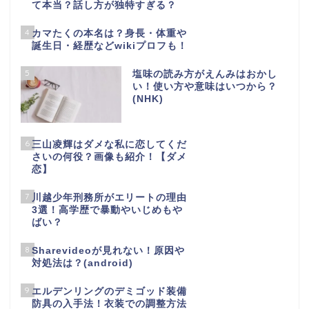
て本当？話し方が独特すぎる？
4
カマたくの本名は？身長・体重や
誕生日・経歴などwikiプロフも！
5
塩味の読み方がえんみはおかし
い！使い方や意味はいつから？
(NHK)
6
三山凌輝はダメな私に恋してくだ
さいの何役？画像も紹介！【ダメ
恋】
7
川越少年刑務所がエリートの理由
3選！高学歴で暴動やいじめもや
ばい？
8
Sharevideoが見れない！原因や
対処法は？(android)
9
エルデンリングのデミゴッド装備
防具の入手法！衣装での調整方法