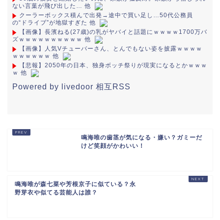
ない言葉が飛び出した… 他
クーラーボックス積んで出発→途中で買い足し…50代公務員
の“ドライブ”が地獄すぎた 他
【画像】長濱ねる(27歳)の乳がヤバイと話題にｗｗｗｗ1700万バ
ズｗｗｗｗｗｗｗｗｗｗ 他
【画像】人気Vチューバーさん、とんでもない姿を披露ｗｗｗｗ
ｗｗｗｗｗｗ 他
【悲報】2050年の日本、独身ボッチ祭りが現実になるとかｗｗｗ
ｗ 他
Powered by livedoor 相互RSS
鳴海唯の歯茎が気になる・嫌い？ガミーだ
けど笑顔がかわいい！
鳴海唯が森七菜や芳根京子に似ている？永
野芽衣や似てる芸能人は誰？