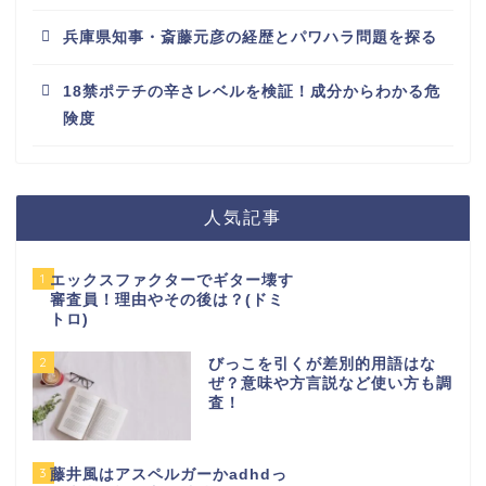
兵庫県知事・斎藤元彦の経歴とパワハラ問題を探る
18禁ポテチの辛さレベルを検証！成分からわかる危
険度
人気記事
1
エックスファクターでギター壊す
審査員！理由やその後は？(ドミ
トロ)
2
びっこを引くが差別的用語はな
ぜ？意味や方言説など使い方も調
査！
3
藤井風はアスペルガーかadhdっ