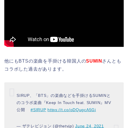
他にもBTSの楽曲を手掛ける韓国人の
SUMIN
さんとも
コラボした過去があります。
SIRUP、「BTS」の楽曲などを手掛けるSUMINと
のコラボ楽曲『Keep In Touch feat. SUMIN』MV
公開
#SIRUP
https://t.co/oDQugcA5Gi
— ザテレビジョン (@thetvjp)
June 24, 2021